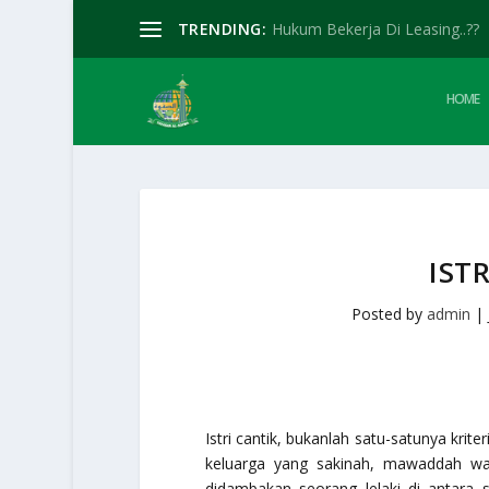
TRENDING:
Hukum Bekerja Di Leasing..??
HOME
IST
Posted by
admin
|
Istri cantik, bukanlah satu-satunya kri
keluarga yang sakinah, mawaddah wa 
didambakan seorang lelaki di antara se