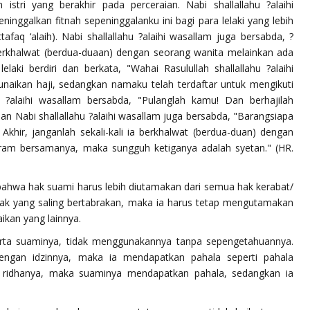
 istri yang berakhir pada perceraian. Nabi
shallallahu ?alaihi
ninggalkan fitnah sepeninggalanku ini bagi para lelaki yang lebih
tafaq ‘alaih). Nabi
shallallahu ?alaihi wasallam
juga bersabda,
?
i berkhalwat (berdua-duaan) dengan seorang wanita melainkan ada
lelaki berdiri dan berkata, "Wahai Rasulullah
shallallahu ?alaihi
nunaikan haji, sedangkan namaku telah terdaftar untuk mengikuti
u ?alaihi wasallam
bersabda,
"Pulanglah kamu! Dan berhajilah
 Dan Nabi
shallallahu ?alaihi wasallam
juga bersabda,
"Barangsiapa
Akhir, janganlah sekali-kali ia berkhalwat (berdua-duan) dengan
ram bersamanya, maka sungguh ketiganya adalah syetan."
(HR.
bahwa hak suami harus lebih diutamakan dari semua hak kerabat/
hak yang saling bertabrakan, maka ia harus tetap mengutamakan
ikan yang lainnya.
arta suaminya, tidak menggunakannya tanpa sepengetahuannya.
dengan idzinnya, maka ia mendapatkan pahala seperti pahala
a ridhanya, maka suaminya mendapatkan pahala, sedangkan ia