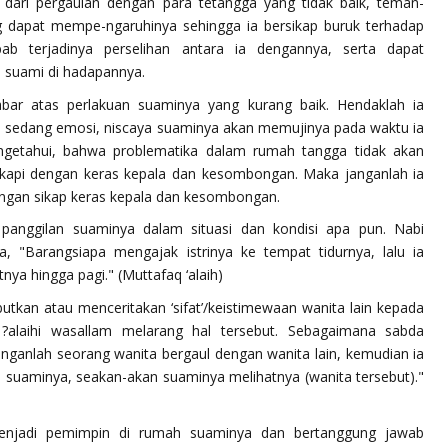
 dari pergaulan dengan para tetangga yang tidak baik, teman-
g dapat mempe-ngaruhinya sehingga ia bersikap buruk terhadap
b terjadinya perselihan antara ia dengannya, serta dapat
 suami di hadapannya.
sabar atas perlakuan suaminya yang kurang baik. Hendaklah ia
a sedang emosi, niscaya suaminya akan memujinya pada waktu ia
ngetahui, bahwa problematika dalam rumah tangga tidak akan
disikapi dengan keras kepala dan kesombongan. Maka janganlah ia
gan sikap keras kepala dan kesombongan.
panggilan suaminya dalam situasi dan kondisi apa pun. Nabi
da,
"Barangsiapa mengajak istrinya ke tempat tidurnya, lalu ia
nya hingga pagi."
(Muttafaq ‘alaih)
utkan atau menceritakan ‘sifat’/keistimewaan wanita lain kepada
 ?alaihi wasallam
melarang hal tersebut. Sebagaimana sabda
anganlah seorang wanita bergaul dengan wanita lain, kemudian ia
 suaminya, seakan-akan suaminya melihatnya (wanita tersebut)."
enjadi pemimpin di rumah suaminya dan bertanggung jawab