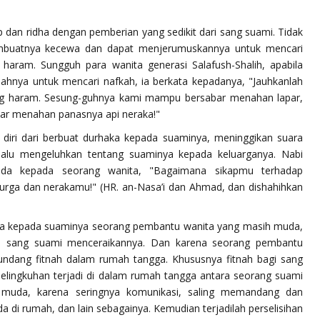
 dan ridha dengan pemberian yang sedikit dari sang suami. Tidak
mbuatnya kecewa dan dapat menjerumuskannya untuk mencari
haram. Sungguh para wanita generasi Salafush-Shalih, apabila
ahnya untuk mencari nafkah, ia berkata kepadanya,
"Jauhkanlah
ng haram. Sesung-guhnya kami mampu bersabar menahan lapar,
bar menahan panasnya api neraka!"
 diri dari berbuat durhaka kepada suaminya, meninggikan suara
elalu mengeluhkan tentang suaminya kepada keluarganya. Nabi
da kepada seorang wanita,
"Bagaimana sikapmu terhadap
urga dan nerakamu!"
(HR. an-Nasa’i dan Ahmad, dan dishahihkan
nta kepada suaminya seorang pembantu wanita yang masih muda,
ab sang suami menceraikannya. Dan karena seorang pembantu
undang fitnah dalam rumah tangga. Khususnya fitnah bagi sang
rselingkuhan terjadi di dalam rumah tangga antara seorang suami
muda, karena seringnya komunikasi, saling memandang dan
da di rumah, dan lain sebagainya. Kemudian terjadilah perselisihan