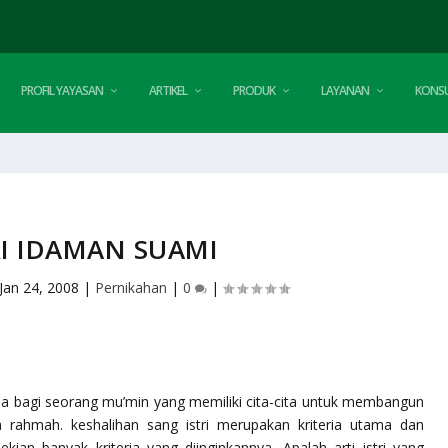
PROFIL YAYASAN
ARTIKEL
PRODUK
LAYANAN
KONSU
RI IDAMAN SUAMI
Jan 24, 2008
|
Pernikahan
|
0
|
teria bagi seorang mu’min yang memiliki cita-cita untuk membangun
rahmah. keshalihan sang istri merupakan kriteria utama dan
kian banyak kriteria yang diinginkannya. Apalah arti istri yang