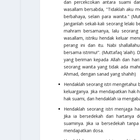
dan percekcokan antara suami dan
wasallam
bersabda,
"Tidaklah aku me
berbahaya, selain para wanita."
(Mut
Janganlah sekali-kali seorang lelak
mahram bersamanya,
lalu seorang 
wasallam
, istriku hendak keluar me
perang ini dan itu. Nabi
shallallah
bersama istrimu!".
(Muttafaq ‘alaih).
yang beriman kepada Allah dan hari 
seorang wanita yang tidak ada mah
Ahmad, dengan sanad yang shahih)
Hendaklah seorang istri mengetahui 
keluarganya. Jika mendapatkan hak-
hak suami, dan hendaklah ia mengaba
Hendaklah seorang istri menjaga h
Jika ia bersedekah dari hartanya 
suaminya. Jika ia bersedekah tanp
mendapatkan dosa.