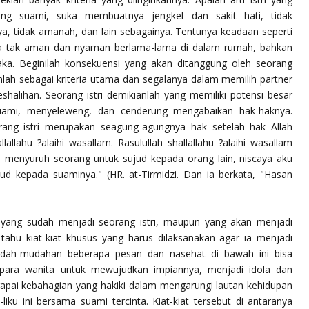
sang suami, suka membuatnya jengkel dan sakit hati, tidak
a, tidak amanah, dan lain sebagainya. Tentunya keadaan seperti
a tak aman dan nyaman berlama-lama di dalam rumah, bahkan
aka. Beginilah konsekuensi yang akan ditanggung oleh seorang
anlah sebagai kriteria utama dan segalanya dalam memilih partner
eshalihan. Seorang istri demikianlah yang memiliki potensi besar
uami, menyeleweng, dan cenderung mengabaikan hak-haknya.
ang istri merupakan seagung-agungnya hak setelah hak Allah
llallahu ?alaihi wasallam
. Rasulullah
shallallahu ?alaihi wasallam
h menyuruh seorang untuk sujud kepada orang lain, niscaya aku
jud kepada suaminya."
(HR. at-Tirmidzi. Dan ia berkata,
"Hasan
 yang sudah menjadi seorang istri, maupun yang akan menjadi
 tahu kiat-kiat khusus yang harus dilaksanakan agar ia menjadi
dah-mudahan beberapa pesan dan nasehat di bawah ini bisa
i para wanita untuk mewujudkan impiannya, menjadi idola dan
apai kebahagian yang hakiki dalam mengarungi lautan kehidupan
ku ini bersama suami tercinta. Kiat-kiat tersebut di antaranya