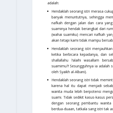
adalah:
Hendaklah seorang istri merasa cukup
banyak menuntutnya, sehingga me
nafkah dengan jalan dan cara yang 
suaminya hendak berangkat dari rum
(wahai suamiku) mencari nafkah ya
akan tetapi kami tidak mampu bersa
Hendaklah seorang istri menjauhkan
ketika berbicara kepadanya, dan s
shallallahu ?alaihi wasallam
bersab
suamimu?! Sesungguhnya ia adalah s
oleh Syaikh al-Albani).
Hendaklah seorang istri tidak memi
karena hal itu dapat menjadi seb
wanita muda lebih berpotensi meng
suami. Tidak sedikit kasus-kasus pe
dengan seorang pembantu wanita 
berdua-duaan, tatkala sang istri tak a