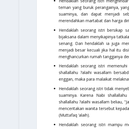
Hendaklah seorang istri menghindar
teman yang buruk perangainya, yan
suaminya, dan dapat menjadi seba
merendahkan martabat dan harga diri
Hendaklah seorang istri bersikap 
bijaksana dalam menyikapinya tatkal
senang. Dan hendaklah ia juga me
menjadi besar kecuali jika hal itu 
menghancurkan rumah tangganya den
Hendaklah seorang istri memenuhi 
shallallahu ?alaihi wasallam
bersab
enggan, maka para malaikat melaknat
Hendaklah seorang istri tidak menyeb
suaminya. Karena Nabi
shallallahu
shallallahu ?alaihi wasallam
beliau,
"J
menceritakan wanita tersebut kepada
(Muttafaq ‘alaih).
Hendaklah seorang istri mampu m