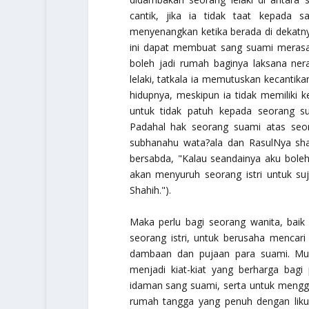
cantik, jika ia tidak taat kepada 
menyenangkan ketika berada di dekatny
ini dapat membuat sang suami meras
boleh jadi rumah baginya laksana ner
lelaki, tatkala ia memutuskan kecantik
hidupnya, meskipun ia tidak memiliki k
untuk tidak patuh kepada seorang s
Padahal hak seorang suami atas seor
subhanahu wata?ala
dan RasulNya
sha
bersabda,
"Kalau seandainya aku bole
akan menyuruh seorang istri untuk su
Shahih."
).
Maka perlu bagi seorang wanita, baik
seorang istri, untuk berusaha mencari
dambaan dan pujaan para suami. Mu
menjadi kiat-kiat yang berharga bag
idaman sang suami, serta untuk mengg
rumah tangga yang penuh dengan liku-li