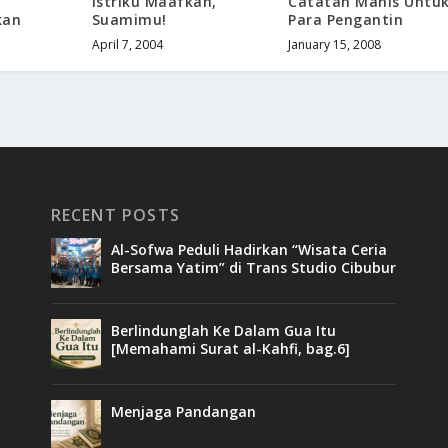
Istriku Maafkan,
Catatan Manis Untu
kan
Suamimu!
Para Pengantin
April 7, 2004
January 15, 2008
RECENT POSTS
Al-Sofwa Peduli Hadirkan “Wisata Ceria
Bersama Yatim” di Trans Studio Cibubur
Berlindunglah Ke Dalam Gua Itu
[Memahami Surat al-Kahfi, bag.6]
Menjaga Pandangan