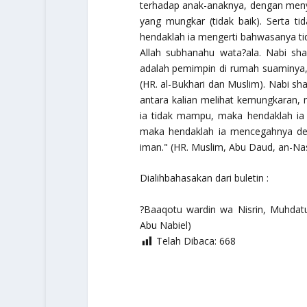
terhadap anak-anaknya, dengan meny
yang mungkar (tidak baik). Serta t
hendaklah ia mengerti bahwasanya t
Allah
subhanahu wata?ala
. Nabi
sha
adalah pemimpin di rumah suaminya
(HR. al-Bukhari dan Muslim). Nabi
sha
antara kalian melihat kemungkaran,
ia tidak mampu, maka hendaklah ia
maka hendaklah ia mencegahnya den
iman."
(HR. Muslim, Abu Daud, an-Nas
Dialihbahasakan dari buletin :
?Baaqotu wardin wa Nisrin, Muhdatun 
Abu Nabiel)
Telah Dibaca:
668