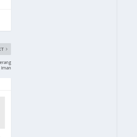
XT
erang
Iman