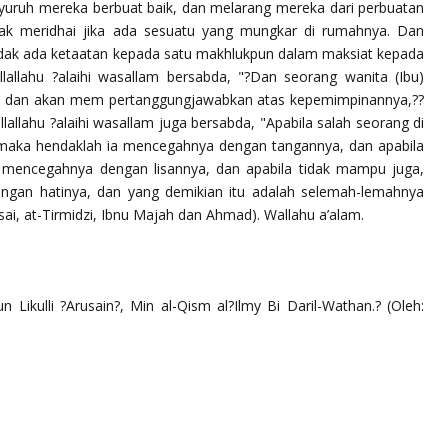
uruh mereka berbuat baik, dan melarang mereka dari perbuatan
idak meridhai jika ada sesuatu yang mungkar di rumahnya. Dan
idak ada ketaatan kepada satu makhlukpun dalam maksiat kepada
llallahu ?alaihi wasallam
bersabda,
"?Dan seorang wanita (Ibu)
, dan akan mem pertanggungjawabkan atas kepemimpinannya,??
llallahu ?alaihi wasallam
juga bersabda,
"Apabila salah seorang di
 maka hendaklah ia mencegahnya dengan tangannya, dan apabila
 mencegahnya dengan lisannya, dan apabila tidak mampu juga,
gan hatinya, dan yang demikian itu adalah selemah-lemahnya
ai, at-Tirmidzi, Ibnu Majah dan Ahmad).
Wallahu a’alam.
Likulli ?Arusain?, Min al-Qism al?Ilmy Bi Daril-Wathan.? (Oleh: