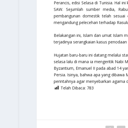
Perancis, edisi Selasa di Tunisia. Hal 
SAW. Sejumlah sumber media, Rabu 
pembangunan domestik telah sesuai d
mengandung pelecehan terhadap Rasulul
Belakangan ini, Islam dan umat Islam m
terjadinya serangkaian kasus penodaa
Hujatan baru-baru ini datang melalui st
selasa lalu di mana ia mengeritik Na
Byzantium, Emanuel II pada abad 14 yan
Persia. Isinya, bahwa apa yang dibawa
perintahnya agar menyebarkan agama den
Telah Dibaca:
783