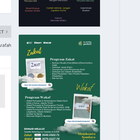
XT
Arafah