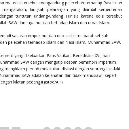
ini karena edisi tersebut mengandung pelecehan terhadap Rasulullah
mengatakan, langkah pelarangan yang diambil kementerian
engan tuntutan undang-undang Tunisia karena edisi tersebut
lah SAW dan juga hujatan terhadap Islam dan umat Islam.
enjadi sasaran empuk hujatan neo salibisme barat setelah
n dan pelecehan terhadap Islam dan Nabi Islam, Muhammad SAW.
atement yang dikeluarkan Paus Vatikan, Benediktus XVI, hari
bi Muhammad SAW dengan mengutip ucapan pemimpin Imperium
g mengklaim pernah melakukan diskusi dengan seorang laki-laki
 Muhammad SAW adalah kejahatan dan tidak manusiawi, seperti
gan kilatan pedang.!! (istod/AH)