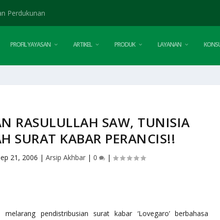
an Perdukunan
PROFIL YAYASAN
ARTIKEL
PRODUK
LAYANAN
KONSU
N RASULULLAH SAW, TUNISIA
H SURAT KABAR PERANCIS!!
ep 21, 2006
|
Arsip Akhbar
|
0
|
a melarang pendistribusian surat kabar ‘Lovegaro’ berbahasa