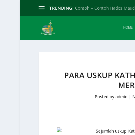
TRENDING:
Contoh – Contoh Hadits Mau
HOME
PARA USKUP KATH
MER
Posted by
admin
|
N
Sejumlah uskup Kat