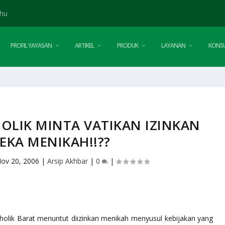
dhu
PROFIL YAYASAN
ARTIKEL
PRODUK
LAYANAN
KONSU
OLIK MINTA VATIKAN IZINKAN
EKA MENIKAH!!??
ov 20, 2006
|
Arsip Akhbar
|
0
|
holik Barat menuntut diizinkan menikah menyusul kebijakan yang