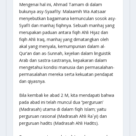
Mengenai hal ini, Ahmad Tamam di dalam
bukunya asy-Syaafi’iy: Malaamih Wa Aatsaar
menyebutkan bagaimana kemunculan sosok asy-
Syafi’i dan manhaj fiqihnya. Sebuah manhaj yang
merupakan paduan antara fiqih Ahli Hijaz dan
fiqih Ahli Iraq, manhaj yang dimatangkan oleh
akal yang menyala, kemumpunian dalam al-
Qur’an dan as-Sunnah, kejelian dalam linguistik
Arab dan sastra-sastranya, kepakaran dalam
mengetahui kondisi manusia dan permasalahan-
permasalahan mereka serta kekuatan pendapat
dan qiyasnya.
Bila kembali ke abad 2 M, kita mendapati bahwa
pada abad ini telah muncul dua ‘’perguruan’
(Madrasah) utama di dalam fiqih Islam; yaitu
perguruan rasional (Madrasah Ahli Ra`yi) dan
perguruan hadits (Madrasah Ahli Hadits).