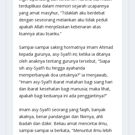
terduplikasi dalam memori sejarah ucapannya
yang amat masyhur, “Tidaklah aku berdebat
dengan seseorang melainkan aku tidak peduli
apakah Allah menjelaskan kebenaran atas
lisannya atau lisanku.”
Sampai-sampai saking hormatnya Imam Ahmad
kepada gurunya, asy-Syafi’i ini; ketika ia ditanya
oleh anaknya tentang gurunya tersebut,
“Siapa
sih asy-Syafi’i itu hingga ayahanda
memperbanyak doa untuknya?”
ia menjawab,
“Imam asy-Syafi’i ibarat matahari bagi siang hari
dan ibarat kesehatan bagi manusia; maka lihat,
apakah bagi keduanya ini ada penggantinya?”
Imam asy-Syafi’i seorang yang faqih, banyak
akalnya, benar pandangan dan fikirnya, ahli
ibadah dan dzikir. Beliau amat mencintai ilmu,
sampai-sampai ia berkata,
“Menuntut ilmu lebih