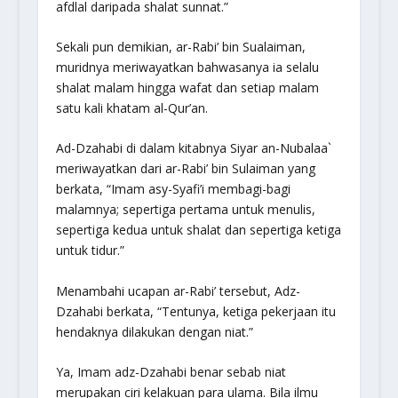
afdlal daripada shalat sunnat.”
Sekali pun demikian, ar-Rabi’ bin Sualaiman,
muridnya meriwayatkan bahwasanya ia selalu
shalat malam hingga wafat dan setiap malam
satu kali khatam al-Qur’an.
Ad-Dzahabi di dalam kitabnya Siyar an-Nubalaa`
meriwayatkan dari ar-Rabi’ bin Sulaiman yang
berkata,
“Imam asy-Syafi’i membagi-bagi
malamnya; sepertiga pertama untuk menulis,
sepertiga kedua untuk shalat dan sepertiga ketiga
untuk tidur.”
Menambahi ucapan ar-Rabi’ tersebut, Adz-
Dzahabi berkata,
“Tentunya, ketiga pekerjaan itu
hendaknya dilakukan dengan niat.”
Ya, Imam adz-Dzahabi benar sebab niat
merupakan ciri kelakuan para ulama. Bila ilmu