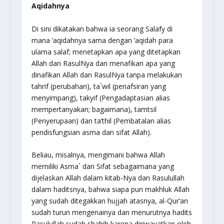
Aqidahnya
Di sini dikatakan bahwa ia seorang Salafy di
mana ‘aqidahnya sama dengan ‘aqidah para
ulama salaf; menetapkan apa yang ditetapkan
Allah dan RasulNya dan menafikan apa yang
dinafikan Allah dan RasulNya tanpa melakukan
tahrif (perubahan), ta`wil (penafsiran yang
menyimpang), takyif (Pengadaptasian alias
mempertanyakan; bagaimana), tamtsil
(Penyerupaan) dan ta’thil (Pembatalan alias
pendisfungsian asma dan sifat Allah).
Beliau, misalnya, mengimani bahwa Allah
memiliki Asma` dan Sifat sebagaimana yang
dijelaskan Allah dalam kitab-Nya dan Rasulullah
dalam haditsnya, bahwa siapa pun makhluk Allah
yang sudah ditegakkan hujjah atasnya, al-Qur’an
sudah turun mengenainya dan menurutnya hadits
Rasulullah sudah shahih karena diriwayatkan oleh