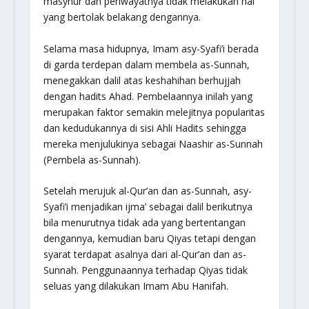
masyhur dan periwayatnya tidak melakukan hal
yang bertolak belakang dengannya.
Selama masa hidupnya, Imam asy-Syafi’i berada
di garda terdepan dalam membela as-Sunnah,
menegakkan dalil atas keshahihan berhujjah
dengan hadits Ahad. Pembelaannya inilah yang
merupakan faktor semakin melejitnya popularitas
dan kedudukannya di sisi Ahli Hadits sehingga
mereka menjulukinya sebagai Naashir as-Sunnah
(Pembela as-Sunnah).
Setelah merujuk al-Qur’an dan as-Sunnah, asy-
Syafi’i menjadikan ijma’ sebagai dalil berikutnya
bila menurutnya tidak ada yang bertentangan
dengannya, kemudian baru Qiyas tetapi dengan
syarat terdapat asalnya dari al-Qur’an dan as-
Sunnah. Penggunaannya terhadap Qiyas tidak
seluas yang dilakukan Imam Abu Hanifah.