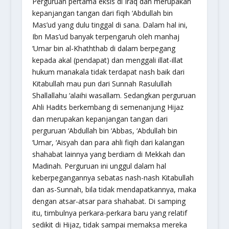
Perguruan pertama eksis di Iraq dan merupakan
kepanjangan tangan dari fiqih ‘Abdullah bin
Mas’ud yang dulu tinggal di sana. Dalam hal ini,
Ibn Mas’ud banyak terpengaruh oleh manhaj
‘Umar bin al-Khaththab di dalam berpegang
kepada akal (pendapat) dan menggali illat-illat
hukum manakala tidak terdapat nash baik dari
Kitabullah mau pun dari Sunnah Rasulullah
Shallallahu ‘alaihi wasallam. Sedangkan perguruan
Ahli Hadits berkembang di semenanjung Hijaz
dan merupakan kepanjangan tangan dari
perguruan ‘Abdullah bin ‘Abbas, ‘Abdullah bin
‘Umar, ‘Aisyah dan para ahli fiqih dari kalangan
shahabat lainnya yang berdiam di Mekkah dan
Madinah. Perguruan ini unggul dalam hal
keberpegangannya sebatas nash-nash Kitabullah
dan as-Sunnah, bila tidak mendapatkannya, maka
dengan atsar-atsar para shahabat. Di samping
itu, timbulnya perkara-perkara baru yang relatif
sedikit di Hijaz, tidak sampai memaksa mereka