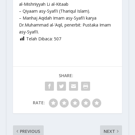
al-Mishriiyyah Li al-Kitaab
– Qiyaam asy-Syafi’i (Thariqul Islam).
– Manhaj Aqidah Imam asy-Syafi’i karya
Dr.Muhammad al-‘Aqil, penerbit: Pustaka Imam
asy-Syafi’i.
Telah Dibaca:
507
SHARE:
RATE:
PREVIOUS
NEXT