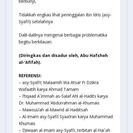
berbunyi,
Tidakkah engkau lihat peninggalan Ibn Idris (asy-
Syafi’i) setelahnya
Dalil-dalilnya mengenai berbagai problematika
begitu berkilauan.
(Diringkas dan disadur oleh, Abu Hafshoh
al-‘Afifah).
REFERENSI:
– asy-Syafi’i; Malaamih Wa Atsar Fi Dzikra
Wafaatih karya Ahmad Tamam
– I’tiqaad A`immah as-Salaf Ahl al-Hadits karya
Dr. Muhammad ‘Abdurrahman al-Khumais
– Mawsuu’ah al-Mawrid al-Hadiitsah
– Al-Imam asy-Syafi’i Syaa’iran karya Muhammad
Khumais
– Diiwaan al-Imam asy-Syafi’i, terbitan al-Hai`ah