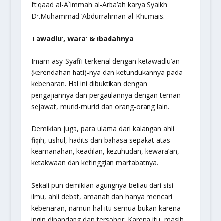
I’tiqaad al-A`immah al-Arba’ah karya Syaikh
Dr.Muhammad ‘Abdurrahman al-Khumais.
Tawadlu’, Wara’ & Ibadahnya
Imam asy-Syafi’i terkenal dengan ketawadlu’an
(kerendahan hati)-nya dan ketundukannya pada
kebenaran. Hal ini dibuktikan dengan
pengajiannya dan pergaulannya dengan teman
sejawat, murid-murid dan orang-orang lain.
Demikian juga, para ulama dari kalangan ahli
fiqih, ushul, hadits dan bahasa sepakat atas
keamanahan, keadilan, kezuhudan, kewara’an,
ketakwaan dan ketinggian martabatnya.
Sekali pun demikian agungnya beliau dari sisi
ilmu, ahli debat, amanah dan hanya mencari
kebenaran, namun hal itu semua bukan karena
ingin dipandang dan tersohor. Karena itu, masih