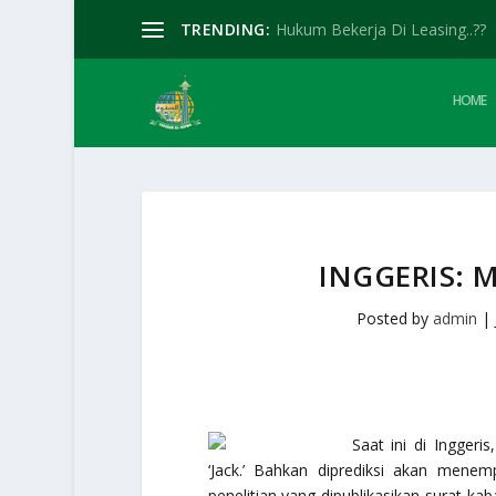
TRENDING:
Hukum Bekerja Di Leasing..??
HOME
INGGERIS:
Posted by
admin
|
Saat ini di Ingger
‘Jack.’ Bahkan diprediksi akan mene
penelitian yang dipublikasikan surat ka