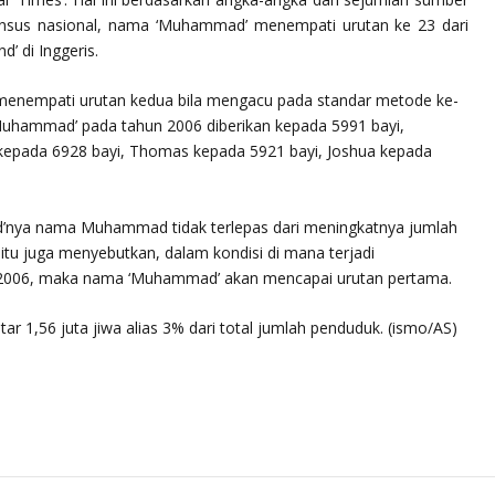
ensus nasional, nama ‘Muhammad’ menempati urutan ke 23 dari
’ di Inggeris.
 menempati urutan kedua bila mengacu pada standar metode ke-
uhammad’ pada tahun 2006 diberikan kepada 5991 bayi,
 kepada 6928 bayi, Thomas kepada 5921 bayi, Joshua kepada
end’nya nama Muhammad tidak terlepas dari meningkatnya jumlah
r itu juga menyebutkan, dalam kondisi di mana terjadi
2006, maka nama ‘Muhammad’ akan mencapai urutan pertama.
kitar 1,56 juta jiwa alias 3% dari total jumlah penduduk. (ismo/AS)