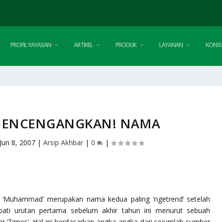
PROFIL YAYASAN
ARTIKEL
PRODUK
LAYANAN
KONSU
 MENCENGANGKAN! NAMA
Jun 8, 2007
|
Arsip Akhbar
|
0
|
is, ‘Muhammad’ merupakan nama kedua paling ‘ngetrend’ setelah
mpati urutan pertama sebelum akhir tahun ini menurut sebuah
bar ‘Times’. Hal ini berdasarkan angka-angka dari sejumlah sumber