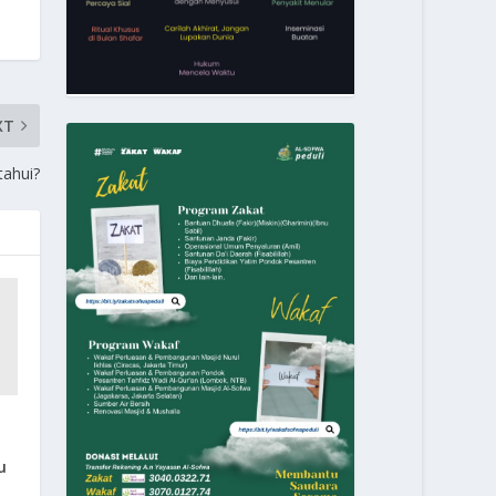
XT
tahui?
u