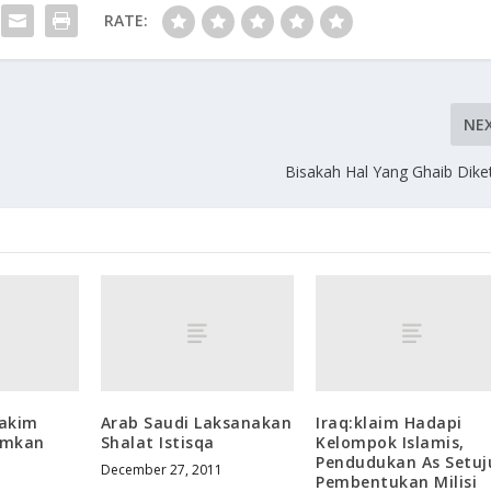
RATE:
NE
Bisakah Hal Yang Ghaib Dike
hakim
Arab Saudi Laksanakan
Iraq:klaim Hadapi
umkan
Shalat Istisqa
Kelompok Islamis,
Pendudukan As Setuj
December 27, 2011
Pembentukan Milisi