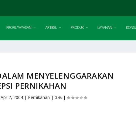
PROFIL YAYASAN
ARTIKEL
PRODUK
LAYANAN
KONSU
 DALAM MENYELENGGARAKAN
EPSI PERNIKAHAN
|
Apr 2, 2004
|
Pernikahan
|
0
|