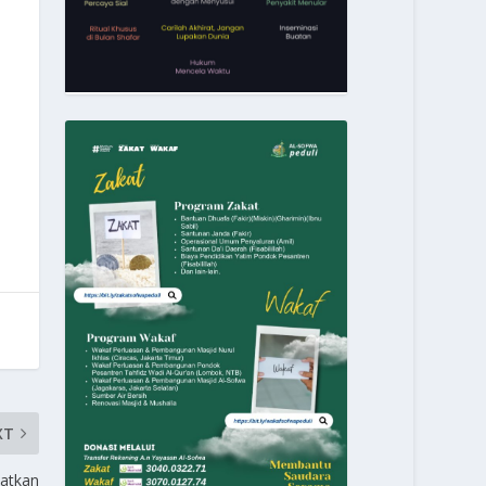
XT
batkan