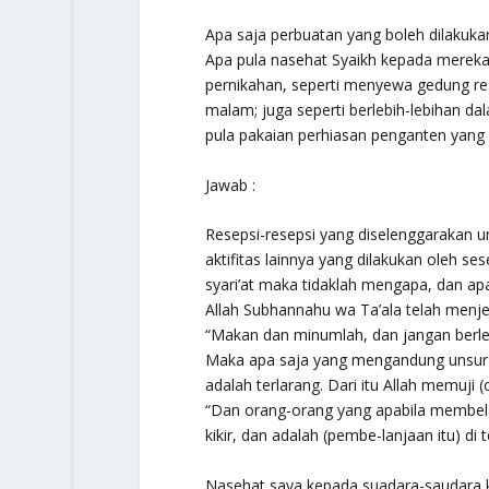
Apa saja perbuatan yang boleh dilakuk
Apa pula nasehat Syaikh kepada mereka
pernikahan, seperti menyewa gedung res
malam; juga seperti berlebih-lebihan 
pula pakaian perhiasan penganten yang
Jawab :
Resepsi-resepsi yang diselenggarakan un
aktifitas lainnya yang dilakukan oleh se
syari’at maka tidaklah mengapa, dan ap
Allah Subhannahu wa Ta’ala telah menje
“Makan dan minumlah, dan jangan berlebih
Maka apa saja yang mengandung unsur is
adalah terlarang. Dari itu Allah memuji 
“Dan orang-orang yang apabila membelanj
kikir, dan adalah (pembe-lanjaan itu) di
Nasehat saya kepada suadara-saudara 