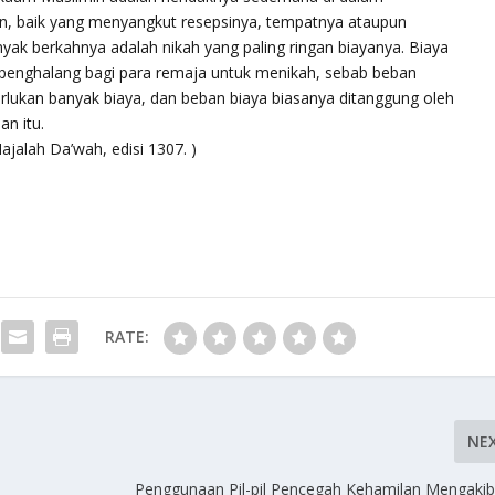
n, baik yang menyangkut resepsinya, tempatnya ataupun
yak berkahnya adalah nikah yang paling ringan biayanya. Biaya
i penghalang bagi para remaja untuk menikah, sebab beban
lukan banyak biaya, dan beban biaya biasanya ditanggung oleh
an itu.
ajalah Da’wah, edisi 1307. )
RATE:
NE
Penggunaan Pil-pil Pencegah Kehamilan Mengaki