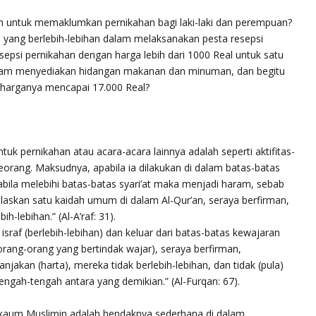
an untuk memaklumkan pernikahan bagi laki-laki dan perempuan?
 yang berlebih-lebihan dalam melaksanakan pesta resepsi
epsi pernikahan dengan harga lebih dari 1000 Real untuk satu
dalam menyediakan hidangan makanan dan minuman, dan begitu
 harganya mencapai 17.000 Real?
tuk pernikahan atau acara-acara lainnya adalah seperti aktifitas-
seorang. Maksudnya, apabila ia dilakukan di dalam batas-batas
abila melebihi batas-batas syari’at maka menjadi haram, sebab
laskan satu kaidah umum di dalam Al-Qur’an, seraya berfirman,
-lebihan.” (Al-A’raf: 31).
raf (berlebih-lebihan) dan keluar dari batas-batas kewajaran
(orang-orang yang bertindak wajar), seraya berfirman,
akan (harta), mereka tidak berlebih-lebihan, dan tidak (pula)
 tengah-tengah antara yang demikian.” (Al-Furqan: 67).
kaum Muslimin adalah hendaknya sederhana di dalam