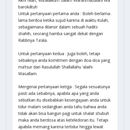
Akhi fillah, Wa’alaikum Salâm Warahmatullâhi Wa
barokâtuh
Untuk pertanyaan pertama anda : Boleh berlama-
lama berdoa ketika sujud karena di waktu itulah,
sebagaimana dilansir dalam sebuah hadits
shahih, seorang hamba sangat dekat dengan
Rabbnya Ta’ala.
Untuk pertanyaan kedua : Juga boleh, tetapi
sebaiknya anda komitmen dengan doa-doa yang
ma’tsur dari Rasulullah Shallallahu ‘alaihi
Wasallam.
Mengenai pertanyaan ketiga : Segala sesuatunya
pasti ada sebabnya, apabila apa yang anda
sebutkan itu disebabkan kesengajaan anda untuk
tidur malam sedangkan anda tahu bahwa anda
tidak akan bisa bangun pagi untuk shalat shubuh
maka anda berdosa atas keteledoran itu. Tetapi
apabila memang karena tertidur hingga lewat