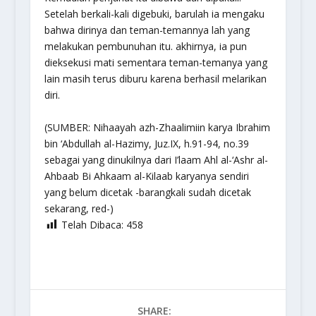
Setelah berkali-kali digebuki, barulah ia mengaku
bahwa dirinya dan teman-temannya lah yang
melakukan pembunuhan itu. akhirnya, ia pun
dieksekusi mati sementara teman-temanya yang
lain masih terus diburu karena berhasil melarikan
diri.
(SUMBER: Nihaayah azh-Zhaalimiin karya Ibrahim
bin ‘Abdullah al-Hazimy, Juz.IX, h.91-94, no.39
sebagai yang dinukilnya dari I’laam Ahl al-‘Ashr al-
Ahbaab Bi Ahkaam al-Kilaab karyanya sendiri
yang belum dicetak -barangkali sudah dicetak
sekarang, red-)
Telah Dibaca:
458
SHARE: