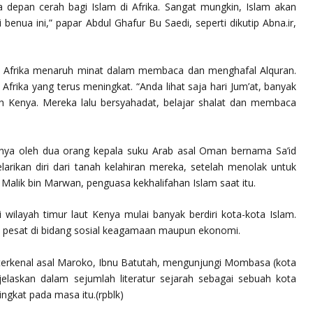
 depan cerah bagi Islam di Afrika. Sangat mungkin, Islam akan
benua ini,” papar Abdul Ghafur Bu Saedi, seperti dikutip Abna.ir,
i Afrika menaruh minat dalam membaca dan menghafal Alquran.
i Afrika yang terus meningkat. “Anda lihat saja hari Jum’at, banyak
uh Kenya. Mereka lalu bersyahadat, belajar shalat dan membaca
enya oleh dua orang kepala suku Arab asal Oman bernama Sa’id
arikan diri dari tanah kelahiran mereka, setelah menolak untuk
Malik bin Marwan, penguasa kekhalifahan Islam saat itu.
wilayah timur laut Kenya mulai banyak berdiri kota-kota Islam.
 pesat di bidang sosial keagamaan maupun ekonomi.
terkenal asal Maroko, Ibnu Batutah, mengunjungi Mombasa (kota
jelaskan dalam sejumlah literatur sejarah sebagai sebuah kota
ngkat pada masa itu.(rpblk)