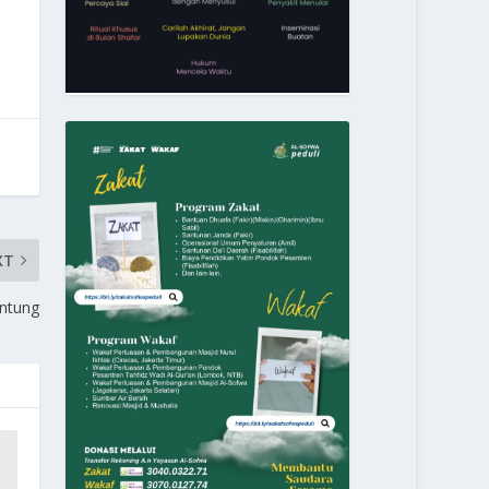
XT
untung