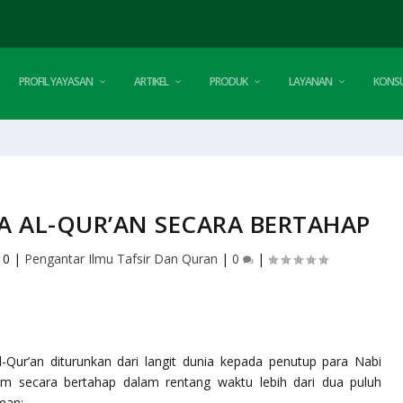
PROFIL YAYASAN
ARTIKEL
PRODUK
LAYANAN
KONSU
 AL-QUR’AN SECARA BERTAHAP
10
|
Pengantar Ilmu Tafsir Dan Quran
|
0
|
-Qur’an diturunkan dari langit dunia kepada penutup para Nabi
lam
secara bertahap dalam rentang waktu lebih dari dua puluh
man: