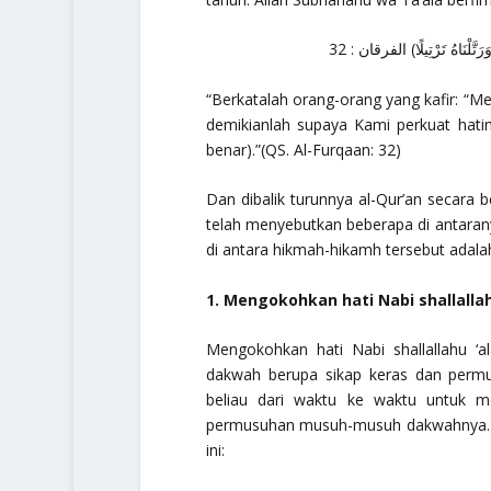
(َتَّلْنَاهُ تَرْتِيلًا) الفرقان : 32
“Berkatalah orang-orang yang kafir: “Me
demikianlah supaya Kami perkuat hati
benar).”
(QS. Al-Furqaan: 32)
Dan dibalik turunnya al-Qur’an secara
telah menyebutkan beberapa di antara
di antara hikmah-hikamh tersebut adala
1. Mengokohkan hati Nabi
shallalla
Mengokohkan hati Nabi
shallallahu ‘
dakwah berupa sikap keras dan permu
beliau dari waktu ke waktu untuk 
permusuhan musuh-musuh dakwahnya.
ini: