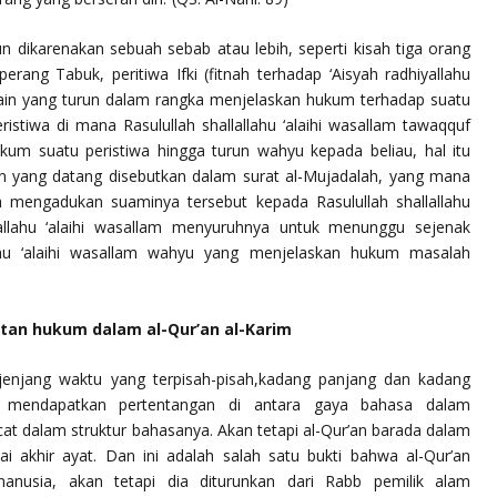
n dikarenakan sebuah sebab atau lebih, seperti kisah tiga orang
erang Tabuk, peritiwa Ifki (fitnah terhadap ‘Aisyah
radhiyallahu
 lain yang turun dalam rangka menjelaskan hukum terhadap suatu
eristiwa di mana Rasulullah
shallallahu ‘alaihi wasallam
tawaqquf
ukum suatu peristiwa hingga turun wahyu kepada beliau, hal itu
n yang datang disebutkan dalam surat al-Mujadalah, yang mana
dia mengadukan suaminya tersebut kepada Rasulullah
shallallahu
allahu ‘alaihi wasallam
menyuruhnya untuk menunggu sejenak
ahu ‘alaihi wasallam
wahyu yang menjelaskan hukum masalah
atan hukum dalam al-Qur’an al-Karim
 jenjang waktu yang terpisah-pisah,kadang panjang dan kadang
k mendapatkan pertentangan di antara gaya bahasa dalam
at dalam struktur bahasanya. Akan tetapi al-Qur’an barada dalam
i akhir ayat. Dan ini adalah salah satu bukti bahwa al-Qur’an
manusia, akan tetapi dia diturunkan dari Rabb pemilik alam