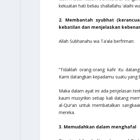
kekuatan hati beliau
shallallahu ‘alaihi 
2. Membantah syubhat (kerancua
kebatilan dan menjelaskan kebenar
Allah
Subhanahu wa Ta’ala
berfriman:
“Tidaklah orang-orang kafir itu dat
Kami datangkan kepadamu suatu yang be
Maka dalam ayat ini ada penjelasan ten
kaum musyrikin setiap kali datang me
al-Qur’an untuk membatalkan sangka
mereka.
3. Memudahkan dalam menghafal