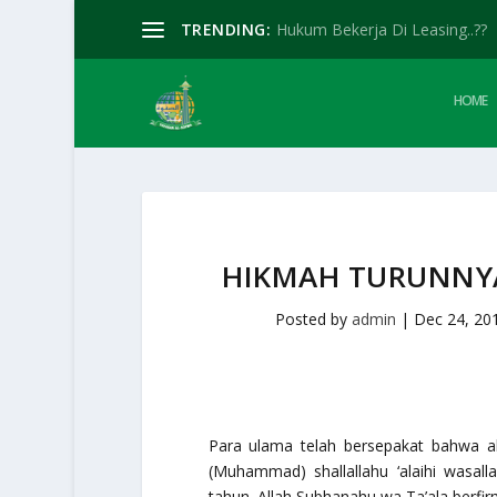
TRENDING:
Hukum Bekerja Di Leasing..??
HOME
HIKMAH TURUNNYA
Posted by
admin
|
Dec 24, 20
Para ulama telah bersepakat bahwa al
(Muhammad)
shallallahu ‘alaihi wasal
tahun. Allah
Subhanahu wa Ta’ala
berfir