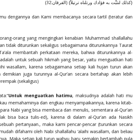
{كذلك لنثبِّت به فؤادك ورتلناه ترتيلاً} (الفرقان:32)
imu dengannya dan Kami membacanya secara tartil (teratur dan
n orang-orang yang mengingkari kenabian Muhammad
shallallahu
’an tidak diturunkan sekaligus sebagaimana diturunkannya Taurat
a’ala
membantah perkataan mereka, bahwa diturunkannya al-
) adalah untuk sebuah hikmah yang besar, yaitu menguatkan hati
laihi wasallam
, karena sebagaimana setiap kali hujan turun akan
demikian juga turunnya al-Qur’an secara bertahap akan lebih
erempak (sekaligus)
ata:
“
Untuk menguatkan hatimu
, maksudnya adalah hati mu
engkau memahaminya dan engkau menyampaikannya, karena kitab-
a para Nabi yang bisa membaca dan menulis, sementara al-Qur’an
ak bisa baca tulis-ed), karena di dalam al-Qur’an ada Nasikh
ebuah pertanyaan., maka kami pencar-pencar (turunkan secara
h mudah difahami oleh Nabi
shallallahu ‘alaihi wasallam
, dan beliau
nya. Maka setiap kali turun wahyu baru semakin bertambah pula