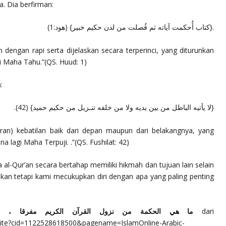
a
. Dia berfirman:
.{كتاب أُحكمت آياته ثم فُصلت من لدن حكيم خبير} (هود:1)
 dengan rapi serta dijelaskan secara terperinci, yang diturunkan
gi Maha Tahu.”
(QS. Huud: 1)
:
{لا يأتيه الباطل من بين يديه ولا من خلفه تنـزيل من حكيم حميد} (42).
ran) kebatilan baik dari depan maupun dari belakangnya, yang
a lagi Maha Terpuji. .”
(QS. Fushilat: 42)
 al-Qur’an secara bertahap memiliki hikmah dan tujuan lain selain
akan tetapi kami mecukupkan diri dengan apa yang paling penting
ما هي الحكمة من نزول القرآن الكريم مفرقا ، وعدم ن
dari
tellite?cid=1122528618500&pagename=IslamOnline-Arabic-