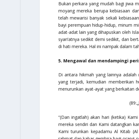
Bukan perkara yang mudah bagi jiwa ma
moyang mereka berupa kebiasaan dan a
telah mewarisi banyak sekali kebiasaan
bayi perempuan hidup-hidup, minum m
adat-adat lain yang dihapuskan oleh I
syari’atnya sedikit demi sedikit, dan 
di hati mereka. Hal ini nampak dalam 
5. Mengawal dan mendampingi peris
Di antara hikmah yang lainnya adalah
yang terjadi, kemudian memberikan h
menurunkan ayat-ayat yang berkaitan de
{
“(Dan ingatlah) akan hari (ketika) Kam
mereka sendiri dan Kami datangkan k
Kami turunkan kepadamu Al Kitab (Al
rahmat dan kabar gembira bagi orang-or