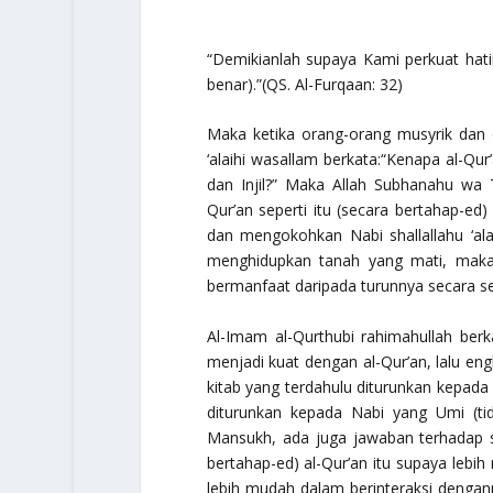
“Demikianlah supaya Kami perkuat hat
benar).”
(QS. Al-Furqaan: 32)
Maka ketika orang-orang musyrik da
‘alaihi wasallam
berkata:
“Kenapa al-Qur
dan Injil?”
Maka Allah
Subhanahu wa T
Qur’an seperti itu (secara bertahap-ed
dan mengokohkan Nabi
shallallahu ‘a
menghidupkan tanah yang mati, maka 
bermanfaat daripada turunnya secara s
Al-Imam al-Qurthubi
rahimahullah
berk
menjadi kuat dengan al-Qur’an, lalu 
kitab yang terdahulu diturunkan kepad
diturunkan kepada Nabi yang Umi (tid
Mansukh, ada juga jawaban terhadap s
bertahap-ed) al-Qur’an itu supaya lebi
lebih mudah dalam berinteraksi dengan