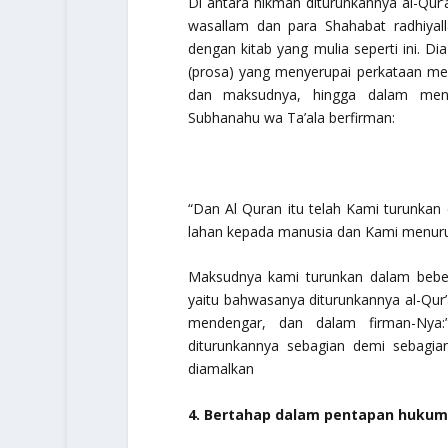
Di antara hikmah diturunkannya al-Qu
wasallam
dan para Shahabat
radhiya
dengan kitab yang mulia seperti ini. Di
(prosa) yang menyerupai perkataan me
dan maksudnya, hingga dalam mengh
Subhanahu wa Ta’ala
berfirman:
“Dan Al Quran itu telah Kami turunka
lahan kepada manusia dan Kami menuru
Maksudnya kami turunkan dalam bebe
yaitu bahwasanya diturunkannya al-Qur
mendengar, dan dalam firman-Nya:
diturunkannya sebagian demi sebag
diamalkan
4. Bertahap dalam pentapan hukum