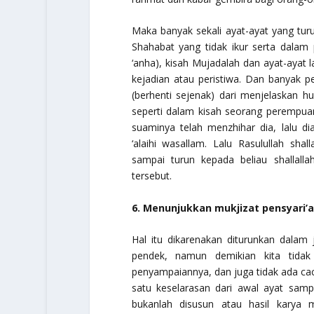
Maka banyak sekali ayat-ayat yang turu
Shahabat yang tidak ikur serta dalam p
‘anha
), kisah Mujadalah dan ayat-ayat
kejadian atau peristiwa. Dan banyak p
(berhenti sejenak) dari menjelaskan h
seperti dalam kisah seorang perempua
suaminya telah menzhihar dia, lalu 
‘alaihi wasallam
. Lalu Rasulullah
shall
sampai turun kepada beliau
shallall
tersebut.
6. Menunjukkan mukjizat pensyari’
Hal itu dikarenakan diturunkan dalam
pendek, namun demikian kita tida
penyampaiannya, dan juga tidak ada cac
satu keselarasan dari awal ayat sampa
bukanlah disusun atau hasil karya 