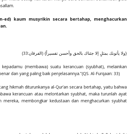
wasallam
.
n-ed) kaum musyrikin secara bertahap, menghacurkan
an.
{ولا يأتونك بمثلٍ إلا جئناك بالحق وأحسن تفسيراً} (الفرقان:33)
ang kepadamu (membawa) suatu kerancuan (syubhat), melainkan
nar dan yang paling baik penjelasannya.”
(QS. Al-Furqaan: 33)
tang hikmah diturunkanya al-Qur’an secara bertahap, yaitu bahwa
mbawa kerancuan atau melontarkan syubhat, maka turunlah ayat
an mereka, membongkar kedustaan dan menghacurkan syubhat