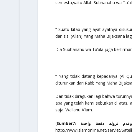
semesta,yaitu Allah
Subhanahu wa Ta’al
” Suatu kitab yang ayat-ayatnya disusun
dari sisi (Allah) Yang Maha Bijaksana la
Dia
Subhanahu wa Ta’ala
juga berfirman
” Yang tidak datang kepadanya (Al Qu
diturunkan dari Rabb Yang Maha Bijaksan
Dan tidak diragukan lagi bahwa turunnya
apa yang telah kami sebutkan di atas, 
saja.
Wallahu A’lam.
(
Sumber:زوله دفعة واحدة ؟
http://www.islamonline.net/servlet/Sa