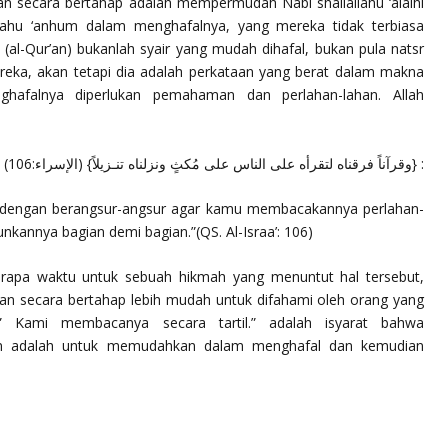
r’an secara bertahap adalah mempermudah Nabi
shallallahu ‘alaihi
llahu ‘anhum
dalam menghafalnya, yang mereka tidak terbiasa
a (al-Qur’an) bukanlah syair yang mudah dihafal, bukan pula natsr
reka, akan tetapi dia adalah perkataan yang berat dalam makna
afalnya diperlukan pemahaman dan perlahan-lahan. Allah
: {وقرآناً فرقناه لتقرأه على الناس على مُكثٍ ونزلناه تنـزيلاً} (الإسراء:106)
n dengan berangsur-angsur agar kamu membacakannya perlahan-
nkannya bagian demi bagian.”
(QS. Al-Israa’: 106)
rapa waktu untuk sebuah hikmah yang menuntut hal tersebut,
’an secara bertahap lebih mudah untuk difahami oleh orang yang
” Kami membacanya secara tartil.”
adalah isyarat bahwa
ian adalah untuk memudahkan dalam menghafal dan kemudian