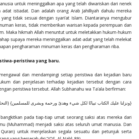
nusia untuk meninggalkan apa yang telah diwariskan dari nenek
dat istiadat. Dan adalah orang Arab Jahilliyah dahulu mereka
 yang tidak sesuai dengan syari’at Islam. Diantaranya mengubur
inuman keras, tidak memberikan warisan kepada perempuan dan
slam. Maka hikmah Allah menuntut untuk meletakkan hukum-hukum
bertahap supaya mereka meninggalkan adat-adat yang telah melekat
tahapan pengharaman minuman keras dan pengharaman riba.
tiwa-peristiwa yang baru.
 mengawal dan mendampingi setiap peristiwa dan kejadian baru
ukum dan penjelasan terhadap kejadian tersebut dengan cara
ngan peristiwa tersebut. Allah
Subhanahu wa Ta’ala
berfirman:
ونزلنا عليك الكتاب تبيانًا لكل شيء وهدىً ورحمة وبشرى للمسلمين} (النحل:89)
i bangkitkan pada tiap-tiap umat seorang saksi atas mereka dari
amu (Muhammad) menjadi saksi atas seluruh umat manusia. Dan
 Quran) untuk menjelaskan segala sesuatu dan petunjuk serta
ang yang berserah diri.”
(QS. Al-Nahl: 89)