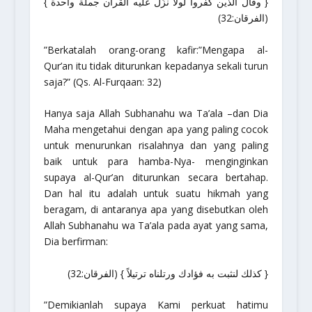
{ وقال الذين كفروا لولا نزِّل عليه القرآن جملة واحدة }
(الفرقان:32)
”Berkatalah orang-orang kafir:”Mengapa al-
Qur’an itu tidak diturunkan kepadanya sekali turun
saja?”
(Qs. Al-Furqaan: 32)
Hanya saja Allah
Subhanahu wa Ta’ala
–dan Dia
Maha mengetahui dengan apa yang paling cocok
untuk menurunkan risalahnya dan yang paling
baik untuk para hamba-Nya- menginginkan
supaya al-Qur’an diturunkan secara bertahap.
Dan hal itu adalah untuk suatu hikmah yang
beragam, di antaranya apa yang disebutkan oleh
Allah
Subhanahu wa Ta’ala
pada ayat yang sama,
Dia berfirman:
{ كذلك لنثبت به فؤادك ورتلناه ترتيلاً } (الفرقان:32)
”Demikianlah supaya Kami perkuat hatimu