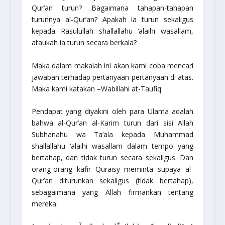
Qur’an turun? Bagaimana tahapan-tahapan
turunnya al-Qur’an? Apakah ia turun sekaligus
kepada Rasulullah
shallallahu ‘alaihi wasallam
,
ataukah ia turun secara berkala?
Maka dalam makalah ini akan kami coba mencari
jawaban terhadap pertanyaan-pertanyaan di atas.
Maka kami katakan –Wabillahi at-Taufiq:
Pendapat yang diyakini oleh para Ulama adalah
bahwa al-Qur’an al-Karim turun dari sisi Allah
Subhanahu wa Ta’ala
kepada Muhammad
shallallahu ‘alaihi wasallam
dalam tempo yang
bertahap, dan tidak turun secara sekaligus. Dan
orang-orang kafir Quraisy meminta supaya al-
Qur’an diturunkan sekaligus (tidak bertahap),
sebagaimana yang Allah firmankan tentang
mereka: