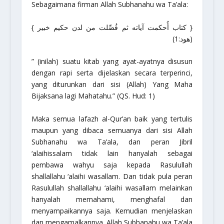
Sebagaimana firman Allah
Subhanahu wa Ta’ala
:
{ كتاب أُحكمت آياته ثم فُصِّلت من لدن حكيم خبير }
(هود:1)
” (inilah) suatu kitab yang ayat-ayatnya disusun
dengan rapi serta dijelaskan secara terperinci,
yang diturunkan dari sisi (Allah) Yang Maha
Bijaksana lagi Mahatahu.”
(QS. Hud: 1)
Maka semua lafazh al-Qur’an baik yang tertulis
maupun yang dibaca semuanya dari sisi Allah
Subhanahu wa Ta’ala
, dan peran Jibril
‘alaihissalam
tidak lain hanyalah sebagai
pembawa wahyu saja kepada Rasulullah
shallallahu ‘alaihi wasallam
. Dan tidak pula peran
Rasulullah
shallallahu ‘alaihi wasallam
melainkan
hanyalah memahami, menghafal dan
menyampaikannya saja. Kemudian menjelaskan
dan mengamalkannya. Allah
Subhanahu wa Ta’ala