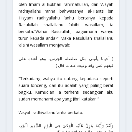
oleh Imam al-Bukhari
rahimahullah
, dari ‘Aisyah
radhiyallahu ‘anha
bahwasanya al-Harits bin
Hisyam
radhiyallahu ‘anhu
bertanya kepada
Rasulullah
shallallahu ‘alaihi wasallam
, ia
berkata:
”Wahai Rasulullah, bagaimana wahyu
turun kepada anda?”
Maka Rasulullah
shallallahu
‘alaihi wasallam
menjawab:
( أحيانا يأتيني مثل صلصلة الجرس، وهو أشده علي
فيفهم عني وقد وعيت عنه ما قال )
”Terkadang wahyu itu datang kepadaku seperti
suara lonceng, dan itu adalah yang paling berat
bagiku. Kemudian ia terhenti sedangkan aku
sudah memahami apa yang Jibril katakan.”
’Aisyah
radhiyallahu ‘anha
berkata:
وَلَقَدْ رَأَيْتُهُ يَنْزِلُ عَلَيْهِ الْوَحْىُ فِى الْيَوْمِ الشَّدِيدِ الْبَرْدِ،