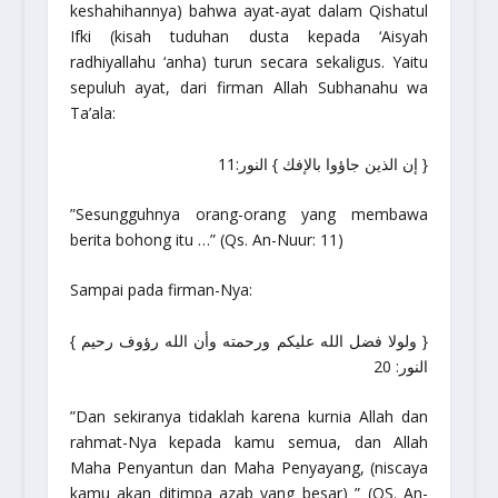
keshahihannya) bahwa ayat-ayat dalam
Qishatul
Ifki
(kisah tuduhan dusta kepada ‘Aisyah
radhiyallahu ‘anha
) turun secara sekaligus. Yaitu
sepuluh ayat, dari firman Allah
Subhanahu wa
Ta’ala
:
{ إن الذين جاؤوا بالإفك } النور:11
”Sesungguhnya orang-orang yang membawa
berita bohong itu …”
(Qs. An-Nuur: 11)
Sampai pada firman-Nya:
{ ولولا فضل الله عليكم ورحمته وأن الله رؤوف رحيم }
النور: 20
”Dan sekiranya tidaklah karena kurnia Allah dan
rahmat-Nya kepada kamu semua, dan Allah
Maha Penyantun dan Maha Penyayang, (niscaya
kamu akan ditimpa azab yang besar) ”
(QS. An-