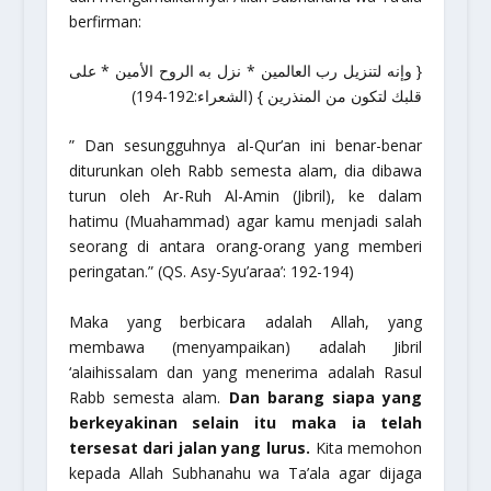
berfirman:
{ وإنه لتنزيل رب العالمين * نزل به الروح الأمين * على
قلبك لتكون من المنذرين } (الشعراء:192-194)
” Dan sesungguhnya al-Qur’an ini benar-benar
diturunkan oleh Rabb semesta alam, dia dibawa
turun oleh Ar-Ruh Al-Amin (Jibril), ke dalam
hatimu (Muahammad) agar kamu menjadi salah
seorang di antara orang-orang yang memberi
peringatan.”
(QS. Asy-Syu’araa’: 192-194)
Maka yang berbicara adalah Allah, yang
membawa (menyampaikan) adalah Jibril
‘alaihissalam
dan yang menerima adalah Rasul
Rabb semesta alam.
Dan barang siapa yang
berkeyakinan selain itu maka ia telah
tersesat dari jalan yang lurus.
Kita memohon
kepada Allah
Subhanahu wa Ta’ala
agar dijaga