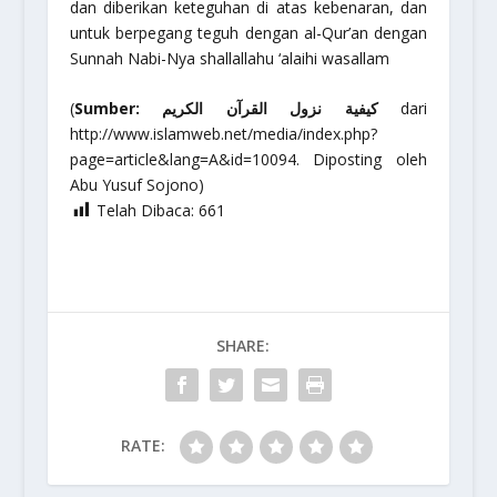
dan diberikan keteguhan di atas kebenaran, dan
untuk berpegang teguh dengan al-Qur’an dengan
Sunnah Nabi-Nya
shallallahu ‘alaihi wasallam
(
Sumber: كيفية نزول القرآن الكريم
dari
http://www.islamweb.net/media/index.php?
page=article&lang=A&id=10094. Diposting oleh
Abu Yusuf Sojono)
Telah Dibaca:
661
SHARE:
RATE: