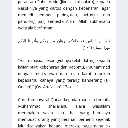
perantara Ruhul Amin (Jibril
‘alaihissalam
), kepada
Rasul-Nya yang diutus dengan kebenaran, agar
menjadi pemberi peringatan, petunjuk dan
penolong bagi semesta Alam. Allah
subhanahu
wata’ala
berfirman:
{ يا أيها الناس قد جاءكم برهان من ربكم وأنزلنا إليكم
نورا مبينا } (174)
”Hai manusia, sesungguhnya telah datang kepada
kalian bukti kebenaran dari Rabbmu, (Muhammad
dengan mu’jizatnya) dan telah kami turunkan
kepadamu cahaya yang terang benderang (al-
Qur’an).”
(Qs. An-Nisaa’: 174)
Cara turunnya al-Qur’an kepada manusia terbaik,
Muhammad
shallallahu ‘alaihi wasallam
merupakan salah satu hal yang harusnya
membuat orang yang beriman berhenti sejenak
lalu ditanyakan kepada mereka, bagaimana al-