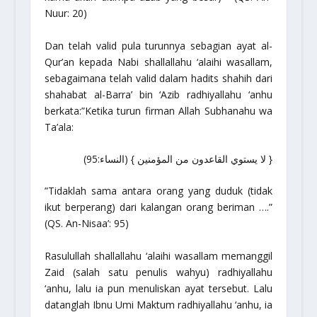
Nuur: 20)
Dan telah valid pula turunnya sebagian ayat al-
Qur’an kepada Nabi
shallallahu ‘alaihi wasallam
,
sebagaimana telah valid dalam hadits shahih dari
shahabat al-Barra’ bin ‘Azib
radhiyallahu ‘anhu
berkata:
”Ketika turun firman Allah
Subhanahu wa
Ta’ala
:
{ لا يستوي القاعدون من المؤمنين } (النساء:95)
”Tidaklah sama antara orang yang duduk (tidak
ikut berperang) dari kalangan orang beriman ….”
(QS. An-Nisaa’: 95)
Rasulullah
shallallahu ‘alaihi wasallam
memanggil
Zaid (salah satu penulis wahyu)
radhiyallahu
‘anhu
, lalu ia pun menuliskan ayat tersebut. Lalu
datanglah Ibnu Umi Maktum
radhiyallahu ‘anhu
, ia