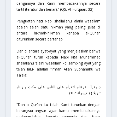
dengannya dan Kami membacakannya secara
tartil (teratur dan benar).”
(QS. Al-Furqaan: 32)
Penguatan hati Nabi
shallallahu ‘alaihi wasallam
adalah salah satu hikmah yang paling jelas di
antara hikmah-hikmah kenapa al-Qur’an
diturunkan secara bertahap.
Dan di antara ayat-ayat yang menjelaskan bahwa
al-Qur’an turun kepada Nabi kita Muhammad
shallallahu ‘alaihi wasallam
–di samping ayat yang
telah lalu- adalah firman Allah
Subhanahu wa
Ta’ala
:
{ وقرآنا فرقناه لتقرأه على الناس على مكث ونزلناه
تنزيلا } (الإسراء:106)
”Dan al-Qur’an itu telah Kami turunkan dengan
berangsur-angsur agar kamu membacakannya
perlahan-lahan kepada manusia dan Kami