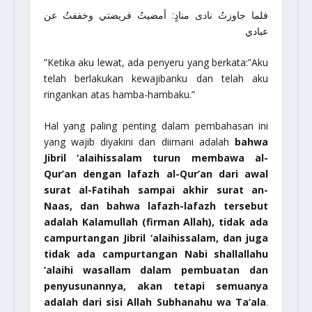
فلما جاوزتُ نادى منادٍ: أمضيتُ فريضتي وخففتُ عن
عبادي
”Ketika aku lewat, ada penyeru yang berkata:
”Aku
telah berlakukan kewajibanku dan telah aku
ringankan atas hamba-hambaku.”
Hal yang paling penting dalam pembahasan ini
yang wajib diyakini dan diimani adalah
bahwa
Jibril
‘alaihissalam
turun membawa al-
Qur’an dengan lafazh al-Qur’an dari awal
surat al-Fatihah sampai akhir surat an-
Naas, dan bahwa lafazh-lafazh tersebut
adalah Kalamullah (firman Allah), tidak ada
campurtangan Jibril
‘alaihissalam
, dan juga
tidak ada campurtangan Nabi
shallallahu
‘alaihi wasallam
dalam pembuatan dan
penyusunannya, akan tetapi semuanya
adalah dari sisi Allah
Subhanahu wa Ta’ala
.