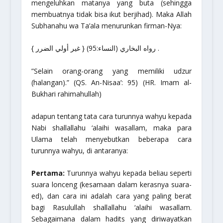
mengeluhkan matanya yang buta (sehingga
membuatnya tidak bisa ikut berjihad). Maka Allah
Subhanahu wa Ta’ala
menurunkan firman-Nya:
{ غير أولي الضرر } (النساء:95) رواه البخاري .
”Selain orang-orang yang memiliki udzur
(halangan).”
(QS. An-Nisaa’: 95) (HR. Imam al-
Bukhari
rahimahullah
)
adapun tentang tata cara turunnya wahyu kepada
Nabi
shallallahu ‘alaihi wasallam
, maka para
Ulama telah menyebutkan beberapa cara
turunnya wahyu, di antaranya:
Pertama:
Turunnya wahyu kepada beliau seperti
suara lonceng (kesamaan dalam kerasnya suara-
ed), dan cara ini adalah cara yang paling berat
bagi Rasulullah
shallallahu ‘alaihi wasallam
.
Sebagaimana dalam hadits yang diriwayatkan