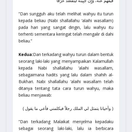
فَيَفْهمُ عَنْهُ، وَإِنَّ جَبِينَهُ لَيَتَفَصَّدُ عَرَقًا
”Dan sungguh aku telah melihat wahyu itu turun
kepada beliau (Nabi
shallallahu ‘alaihi wasallam
)
pada hari yang sangat dingin, lalu wahyu itu
terhenti sementara keringat telah mengalir di dahi
beliau.”
Kedua:
Dan terkadang wahyu turun dalam bentuk
seorang laki-laki yang menyampaikan
Kalamullah
kepada Nabi
shallallahu ‘alaihi wasallam
,
sebagaimana hadits yang lalu dalam shahih al-
Bukhari. Nabi
shallallahu ‘alaihi wasallam
telah
ditanya tentang tata cara turun wahyu, maka
beliau menjawab:
( وأحيانا يتمثل لي الملك رجلاً فيكلمني فأعي ما يقول )
”Dan terkadang Malaikat menjelma kepadaku
sebagai seorang laki-laki, lalu ia berbicara