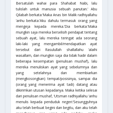
Bersatulah wahai para Shahabat Nabi, lalu
tulislah untuk manusia sebuah panutan.’
Abu
Qilabah berkata:’Maka Anas bin Malik
radhiyallahu
‘anhu
berkata:’Aku dahulu termasuk orang yang
mengeja kepada mereka.’Dia berkata:
‘Maka
mungkin saja mereka berselisih pendapat tentang
sebuah ayat, lalu mereka teringat ada seorang
laki-laki yang mengambil/mendapatkan ayat
tersebut dari Rasulullah
shallallahu ‘alaihi
wasallam
, dan mungkin saja dia tidak hadir dalam
beberapa kesempatan (penulisan mushaf), lalu
mereka menuliskan ayat yang sebelumnya dan
yang setelahnya dan membiarkan
(mengkosongkan) tempat/posisinya, sampai dia
(orang yang menerima ayat tadi) datang atau
dikirimkan utusan kepadanya. Maka ketika selesai
dari penulisan mushaf, ‘Utsman
radhiyallahu ‘anhu
menulis kepada penduduk negeri:’Sesungguhnya
aku telah berbuat begini dan begitu, dan aku telah