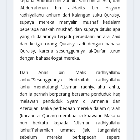
kepada ‘Abdullah bin Zubair, Sa’id bin al-‘Ash, dan
‘Abdurrahman bin al-Harits bin Hisyam
radhiyallahu ‘anhum
dari kalangan suku Quraisy,
supaya mereka menyalin mushaf kedalam
beberapa naskah mushaf, dan supaya ditulis apa
yang di dalamnya terjadi perbedaan antara Zaid
dan ketiga orang Quraisy tadi dengan bahasa
Quraisy, karena sesungguhnya al-Qur’an turun
dengan bahasa/logat mereka.
Dari Anas bin Malik
radhiyallahu
‘anhu
:
“Sesungguhnya Hudzaifah
radhiyallahu
‘anhu
mendatangi ‘Utsman
radhiyallahu ‘anhu
,
dan ia pernah berperang bersama penduduk Iraq
melawan penduduk Syam di Armenia dan
Azerbijan. Maka perbedaan mereka dalam qira’ah
(bacaan al-Qur’an) membuat ia khawatir. Maka ia
pun berkata kepada ‘Utsman
radhiyallahu
‘anhu
:’Pahamilah ummat (lalu tanganilah)
sebelum mereka berbepecah seperti