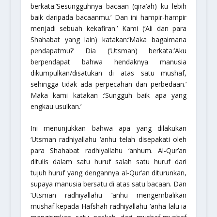
berkata:’Sesungguhnya bacaan (qira’ah) ku lebih
baik daripada bacaanmu.’ Dan ini hampir-hampir
menjadi sebuah kekafiran.’ Kami (‘Ali dan para
Shahabat yang lain) katakan:’Maka bagaimana
pendapatmu?’ Dia (‘Utsman) berkata:’Aku
berpendapat bahwa hendaknya manusia
dikumpulkan/disatukan di atas satu mushaf,
sehingga tidak ada perpecahan dan perbedaan.’
Maka kami katakan :’Sungguh baik apa yang
engkau usulkan.’
Ini menunjukkan bahwa apa yang dilakukan
‘Utsman
radhiyallahu ‘anhu
telah disepakati oleh
para Shahabat
radhiyallahu ‘anhum
. Al-Qur’an
ditulis dalam satu huruf salah satu huruf dari
tujuh huruf yang dengannya al-Qur’an diturunkan,
supaya manusia bersatu di atas satu bacaan. Dan
‘Utsman
radhiyallahu ‘anhu
mengembalikan
mushaf kepada Hafshah
radhiyallahu ‘anha
lalu ia