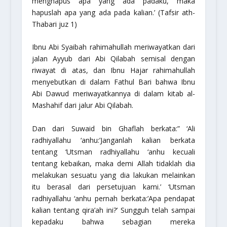
menghapus apa yang ada padaku, maka
hapuslah apa yang ada pada kalian.’
(Tafsir ath-
Thabari juz 1)
Ibnu Abi Syaibah
rahimahullah
meriwayatkan dari
jalan Ayyub dari Abi Qilabah semisal dengan
riwayat di atas, dan Ibnu Hajar
rahimahullah
menyebutkan di dalam Fathul Bari bahwa Ibnu
Abi Dawud meriwayatkannya di dalam kitab al-
Mashahif dari jalur Abi Qilabah.
Dan dari Suwaid bin Ghaflah berkata:
” ‘Ali
radhiyallahu ‘anhu
:’Janganlah kalian berkata
tentang ‘Utsman
radhiyallahu ‘anhu
kecuali
tentang kebaikan, maka demi Allah tidaklah dia
melakukan sesuatu yang dia lakukan melainkan
itu berasal dari persetujuan kami.’ ‘Utsman
radhiyallahu ‘anhu
pernah berkata:’Apa pendapat
kalian tentang qira’ah ini?’ Sungguh telah sampai
kepadaku bahwa sebagian mereka