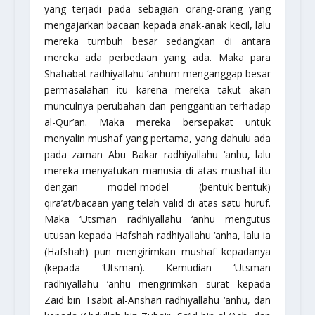
yang terjadi pada sebagian orang-orang yang
mengajarkan bacaan kepada anak-anak kecil, lalu
mereka tumbuh besar sedangkan di antara
mereka ada perbedaan yang ada. Maka para
Shahabat
radhiyallahu ‘anhum
menganggap besar
permasalahan itu karena mereka takut akan
munculnya perubahan dan penggantian terhadap
al-Qur’an. Maka mereka bersepakat untuk
menyalin mushaf yang pertama, yang dahulu ada
pada zaman Abu Bakar
radhiyallahu ‘anhu
, lalu
mereka menyatukan manusia di atas mushaf itu
dengan model-model (bentuk-bentuk)
qira’at/bacaan yang telah valid di atas satu huruf.
Maka ‘Utsman
radhiyallahu ‘anhu
mengutus
utusan kepada Hafshah
radhiyallahu ‘anha
, lalu ia
(Hafshah) pun mengirimkan mushaf kepadanya
(kepada ‘Utsman). Kemudian ‘Utsman
radhiyallahu ‘anhu
mengirimkan surat kepada
Zaid bin Tsabit al-Anshari
radhiyallahu ‘anhu
, dan