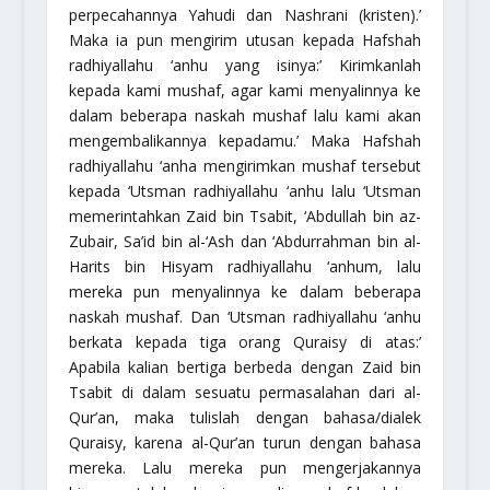
perpecahannya Yahudi dan Nashrani (kristen).’
Maka ia pun mengirim utusan kepada Hafshah
radhiyallahu ‘anhu
yang isinya:’ Kirimkanlah
kepada kami mushaf, agar kami menyalinnya ke
dalam beberapa naskah mushaf lalu kami akan
mengembalikannya kepadamu.’ Maka Hafshah
radhiyallahu ‘anha
mengirimkan mushaf tersebut
kepada ‘Utsman
radhiyallahu ‘anhu
lalu ‘Utsman
memerintahkan Zaid bin Tsabit, ‘Abdullah bin az-
Zubair, Sa’id bin al-‘Ash dan ‘Abdurrahman bin al-
Harits bin Hisyam
radhiyallahu ‘anhum
, lalu
mereka pun menyalinnya ke dalam beberapa
naskah mushaf. Dan ‘Utsman
radhiyallahu ‘anhu
berkata kepada tiga orang Quraisy di atas:’
Apabila kalian bertiga berbeda dengan Zaid bin
Tsabit di dalam sesuatu permasalahan dari al-
Qur’an, maka tulislah dengan bahasa/dialek
Quraisy, karena al-Qur’an turun dengan bahasa
mereka. Lalu mereka pun mengerjakannya