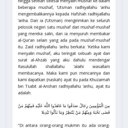
hingga setelah selesai menyalin mushaf ke dalam
beberapa mushaf, ‘Utsman
radhiyallahu ‘anhu
mengembalikannya kepada Hafshah
radhiyallahu
‘anha
. Dan ia (‘Utsman) mengirimkan ke seluruh
pelosok negeri satu mushaf dari mushaf-mushaf
yang mereka salin, dan ia menyuruh membakar
al-Qur’an selain yang ada pada mushaf-mushaf
itu. Zaid
radhiyallahu ‘anhu
berkata: ‘Ketika kami
menyalin mushaf, aku teringat sebuah ayat dari
surat al-Ahzab yang aku dahulu mendengar
Rasulullah
shallallahu ‘alaihi wasallam
membacanya. Maka kami pun mencarinya dan
kami dapatkan (naskah) ayat itu pada Khuzaimah
bin Tsabit al-Anshari
radhiyallahu ‘anhu
, ayat itu
adalah:
مِنَ الْمُؤْمِنِينَ رِجَالٌ صَدَقُوا مَا عَاهَدُوا اللَّهَ عَلَيْهِ فَمِنْهُمْ مَنْ
قَضَى نَحْبَهُ وَمِنْهُمْ مَنْ يَنْتَظِرُ وَمَا بَدَّلُوا تَبْدِيلا
“Di antara orang-orang mukmin itu ada orang-