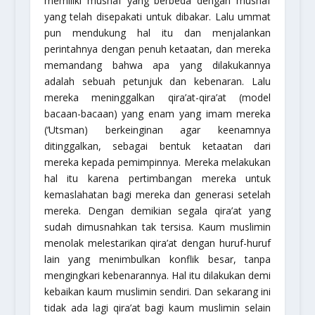
memiliki mushaf yang berbeda dengan mushaf
yang telah disepakati untuk dibakar. Lalu ummat
pun mendukung hal itu dan menjalankan
perintahnya dengan penuh ketaatan, dan mereka
memandang bahwa apa yang dilakukannya
adalah sebuah petunjuk dan kebenaran. Lalu
mereka meninggalkan qira’at-qira’at (model
bacaan-bacaan) yang enam yang imam mereka
(‘Utsman) berkeinginan agar keenamnya
ditinggalkan, sebagai bentuk ketaatan dari
mereka kepada pemimpinnya. Mereka melakukan
hal itu karena pertimbangan mereka untuk
kemaslahatan bagi mereka dan generasi setelah
mereka. Dengan demikian segala qira’at yang
sudah dimusnahkan tak tersisa. Kaum muslimin
menolak melestarikan qira’at dengan huruf-huruf
lain yang menimbulkan konflik besar, tanpa
mengingkari kebenarannya. Hal itu dilakukan demi
kebaikan kaum muslimin sendiri. Dan sekarang ini
tidak ada lagi qira’at bagi kaum muslimin selain