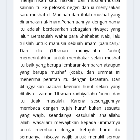
mengirimkan satu naskah dari mushaf-mushaf
salinan itu ke pelosok negeri dan ia menyisakan
satu mushaf di Madinah dan itulah mushaf yang
dinamakan
al-Imam
.Penamaannya dengan nama
itu adalah berdasarkan sebagaian riwayat yang
lalu:
” Bersatulah wahai para Shahabat Nabi, lalu
tulislah untuk manusia sebuah imam (panutan).”
Dan dia (‘Utsman
radhiyallahu ‘anhu
)
memerintahkan untuk membakar selain mushaf
itu baik yang berupa lembaran-lembaran ataupun
yang berupa mushaf (kitab), dan ummat ini
menerima perintah itu dengan ketaatan. Dan
ditinggalkan bacaan keenam huruf selain yang
ditulis di zaman ‘Utsman
radhiyallahu ‘anhu
, dan
itu tidak masalah. Karena sesungguhnya
membaca dengan tujuh huruf bukan sesuatu
yang wajib, seandainya Rasulullah
shallallahu
‘alaihi wasallam
mewajibkan kepada ummatnya
untuk membaca dengan ketujuh huruf itu
semuanya, niscaya wajib untuk menukil semua