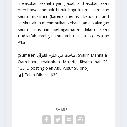
melakukan sesuatu yang apabila dilakukan akan
membawa dampak buruk bagi kaum Islam dan
kaum muslimin (karena menukil ketujuh huruf
tersbut akan menimbulkan kekacauan di kalangan
kaum muslimin sebagaimana dalam kisah
Hudzaifah
radhiyallahu ‘anhu
di atas).
Wallah
A’lam
(
Sumber: مباحث في علوم القرآن
, Syaikh Manna al-
Qaththaan, maktabah Ma’arif, Riyadh hal.129-
133. Diposting oleh Abu Yusuf Sujono)
Telah Dibaca:
639
SHARE: