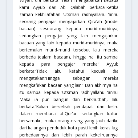
‘Aliyah, dia berkata:”Telah mengabarkan kepada
kami Ayyub dari Abi Qilabah berkata:
‘Ketika
zaman kekhilafahan ‘Utsman
radhiyallahu ‘anhu
seorang pengajar mengajarkan Qira’ah (model
bacaan) seseorang kepada murid-muridnya,
sedangkan pengajar yang lain mengajarkan
bacaan yang lain kepada murid-muridnya, maka
bertemulah murid-murid tersebut lalu mereka
berbeda (dalam bacaan), hingga hal itu sampai
kepada para pengajar mereka.’
Ayyub
berkata:
‘Tidak aku ketahui kecuali dia
mengatakan:’Hingga sebagian mereka
mengkafirkan bacaan yang lain.’
Dan akhirnya hal
itu sampai kepada ‘Utsman
radhiyallahu ‘anhu
.
Maka ia pun bangun dan berkhutbah, lalu
berkata:
‘Kalian berselisih pendapat dan keliru
dalam membaca al-Qur’an sedangkan kalian
bersamaku, maka orang-orang yang jauh dariku
dari kalangan penduduk kota pasti lebih keras lagi
perbedaannya dan lebih parah kekeliruannya.