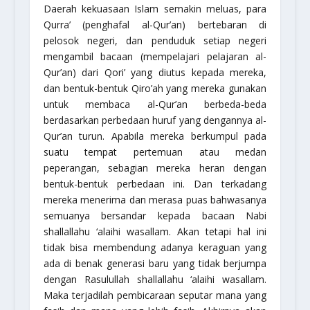
Daerah kekuasaan Islam semakin meluas, para
Qurra’ (penghafal al-Qur’an) bertebaran di
pelosok negeri, dan penduduk setiap negeri
mengambil bacaan (mempelajari pelajaran al-
Qur’an) dari Qori’ yang diutus kepada mereka,
dan bentuk-bentuk Qiro’ah yang mereka gunakan
untuk membaca al-Qur’an berbeda-beda
berdasarkan perbedaan huruf yang dengannya al-
Qur’an turun. Apabila mereka berkumpul pada
suatu tempat pertemuan atau medan
peperangan, sebagian mereka heran dengan
bentuk-bentuk perbedaan ini. Dan terkadang
mereka menerima dan merasa puas bahwasanya
semuanya bersandar kepada bacaan Nabi
shallallahu ‘alaihi wasallam
. Akan tetapi hal ini
tidak bisa membendung adanya keraguan yang
ada di benak generasi baru yang tidak berjumpa
dengan Rasulullah
shallallahu ‘alaihi wasallam
.
Maka terjadilah pembicaraan seputar mana yang