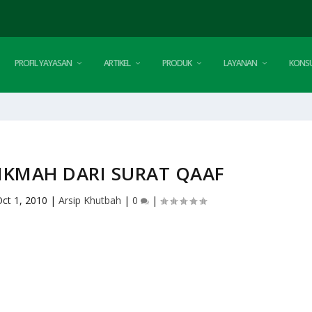
PROFIL YAYASAN
ARTIKEL
PRODUK
LAYANAN
KONSU
IKMAH DARI SURAT QAAF
ct 1, 2010
|
Arsip Khutbah
|
0
|