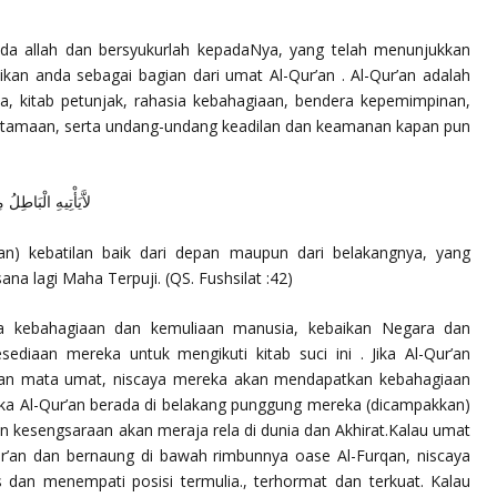
da allah dan bersyukurlah kepadaNya, yang telah menunjukkan
an anda sebagai bagian dari umat Al-Qur’an . Al-Qur’an adalah
ta, kitab petunjak, rahasia kebahagiaan, bendera kepemimpinan,
utamaan, serta undang-undang keadilan dan keamanan kapan pun
لاَّيَأْتِيهِ الْبَاطِل
an) kebatilan baik dari depan maupun dari belakangnya, yang
ana lagi Maha Terpuji.
(QS. Fushsilat :42)
 kebahagiaan dan kemuliaan manusia, kebaikan Negara dan
ediaan mereka untuk mengikuti kitab suci ini . Jika Al-Qur’an
pan mata umat, niscaya mereka akan mendapatkan kebahagiaan
Jika Al-Qur’an berada di belakang punggung mereka (dicampakkan)
 dan kesengsaraan akan meraja rela di dunia dan Akhirat.Kalau umat
ur’an dan bernaung di bawah rimbunnya oase Al-Furqan, niscaya
s dan menempati posisi termulia., terhormat dan terkuat. Kalau