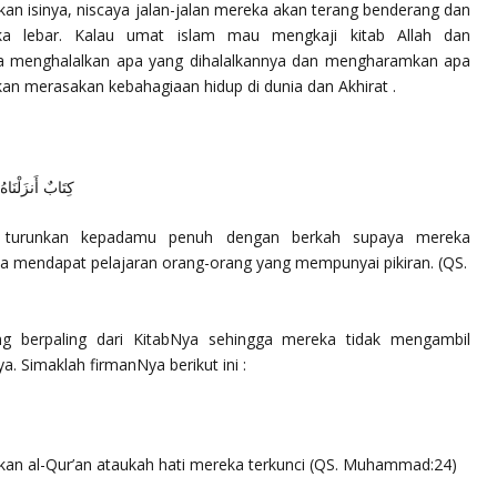
 isinya, niscaya jalan-jalan mereka akan terang benderang dan
ka lebar. Kalau umat islam mau mengkaji kitab Allah dan
ka menghalalkan apa yang dihalalkannya dan mengharamkan apa
an merasakan kebahagiaan hidup di dunia dan Akhirat .
كِتَابٌ أَنزَلْنَاهُ إ
i turunkan kepadamu penuh dengan berkah supaya mereka
a mendapat pelajaran orang-orang yang mempunyai pikiran.
(QS.
ng berpaling dari KitabNya sehingga mereka tidak mengambil
. Simaklah firmanNya berikut ini :
n al-Qur’an ataukah hati mereka terkunci
(QS. Muhammad:24)