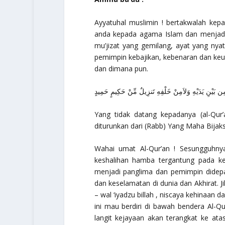
Ayyatuhal muslimin
! bertakwalah kepa
anda kepada agama Islam dan menjadik
mu’jizat yang gemilang, ayat yang nya
pemimpin kebajikan, kebenaran dan ke
dan dimana pun.
ُ مِن بَيْنِ يَدَيْهِ وَلاَمِنْ خَلْفِهِ تَنزِيلٌ مِّنْ حَكِيمٍ حَمِيدٍ
Yang tidak datang kepadanya (al-Qur’
diturunkan dari (Rabb) Yang Maha Bijaks
Wahai umat Al-Qur’an
! Sesungguhnya
keshalihan hamba tergantung pada kes
menjadi panglima dan pemimpin dide
dan keselamatan di dunia dan Akhirat. 
– wal ‘iyadzu billah , niscaya kehinaan
ini mau berdiri di bawah bendera Al-Q
langit kejayaan akan terangkat ke ata