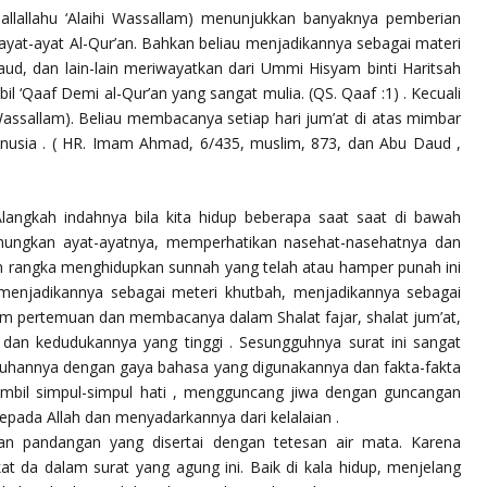
hallallahu ‘Alaihi Wassallam) menunjukkan banyaknya pemberian
yat-ayat Al-Qur’an. Bahkan beliau menjadikannya sebagai materi
d, dan lain-lain meriwayatkan dari Ummi Hisyam binti Haritsah
l ‘Qaaf Demi al-Qur’an yang sangat mulia. (QS. Qaaf :1) . Kecuali
hi Wassallam). Beliau membacanya setiap hari jum’at di atas mimbar
nusia . ( HR. Imam Ahmad, 6/435, muslim, 873, dan Abu Daud ,
Alangkah indahnya bila kita hidup beberapa saat saat di bawah
enungkan ayat-ayatnya, memperhatikan nasehat-nasehatnya dan
m rangka menghidupkan sunnah yang telah atau hamper punah ini
m) menjadikannya sebagai meteri khutbah, menjadikannya sebagai
m pertemuan dan membacanya dalam Shalat fajar, shalat jum’at,
si dan kedudukannya yang tinggi . Sesungguhnya surat ini sangat
tuhannya dengan gaya bahasa yang digunakannya dan fakta-fakta
ambil simpul-simpul hati , mengguncang jiwa dengan guncangan
epada Allah dan menyadarkannya dari kelalaian .
n pandangan yang disertai dengan tetesan air mata. Karena
t da dalam surat yang agung ini. Baik di kala hidup, menjelang