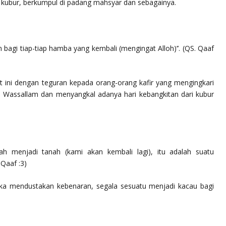
ri kubur, berkumpul di padang mahsyar dan sebagainya.
n bagi tiap-tiap hamba yang kembali (mengingat Alloh)’’
. (QS. Qaaf
 ini dengan teguran kepada orang-orang kafir yang mengingkari
i Wassallam dan menyangkal adanya hari kebangkitan dari kubur
ah menjadi tanah (kami akan kembali lagi), itu adalah suatu
Qaaf :3)
ka mendustakan kebenaran, segala sesuatu menjadi kacau bagi