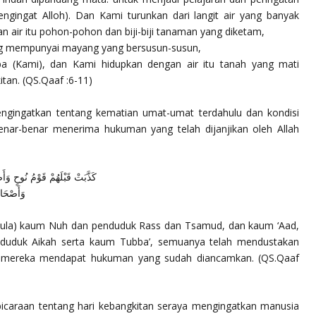
ngingat Alloh). Dan Kami turunkan dari langit air yang banyak
 air itu pohon-pohon dan biji-biji tanaman yang diketam,
ang mempunyai mayang yang bersusun-susun,
a (Kami), dan Kami hidupkan dengan air itu tanah yang mati
itan.
(QS.Qaaf :6-11)
ngingatkan tentang kematian umat-umat terdahulu dan kondisi
benar-benar menerima hukuman yang telah dijanjikan oleh Allah
كَذَّبَتْ قَبْلَهُمْ قَوْمُ نُوحٍ وَ
وَأَصْحَاب
pula) kaum Nuh dan penduduk Rass dan Tsamud, dan kaum ‘Aad,
nduduk Aikah serta kaum Tubba’, semuanya telah mendustakan
ah mereka mendapat hukuman yang sudah diancamkan.
(QS.Qaaf
bicaraan tentang hari kebangkitan seraya mengingatkan manusia