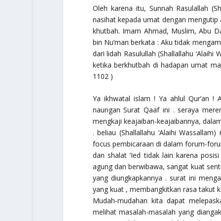
Oleh karena itu, Sunnah Rasulallah (S
nasihat kepada umat dengan mengutip a
khutbah. Imam Ahmad, Muslim, Abu Dau
bin Nu’man berkata : Aku tidak mengambi
dari lidah Rasulullah (Shallallahu ‘Alai
ketika berkhutbah di hadapan umat ma
1102 )
Ya ikhwatal islam
! Ya ahlul Qur’an ! 
naungan Surat Qaaf ini . seraya mer
mengkaji keajaiban-keajaibannya, dala
. beliau (Shallallahu ‘Alaihi Wassalla
focus pembicaraan di dalam forum-foru
dan shalat ‘Ied tidak lain karena posi
agung dan berwibawa, sangat kuat sen
yang diungkapkannya . surat ini meng
yang kuat , membangkitkan rasa takut k
Mudah-mudahan kita dapat melepaska
melihat masalah-masalah yang diangaka