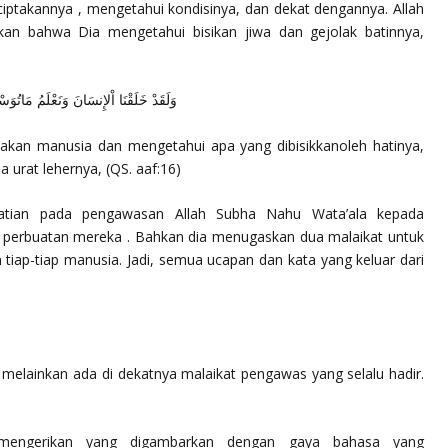
ptakannya , mengetahui kondisinya, dan dekat dengannya. Allah
an bahwa Dia mengetahui bisikan jiwa dan gejolak batinnya,
وَلَقَدْ خَلَقْنَا اْلإِنسَانَ وَنَعْلَمُ مَاتُوَ
kan manusia dan mengetahui apa yang dibisikkanoleh hatinya,
a urat lehernya,
(QS. aaf:16)
hatian pada pengawasan Allah Subha Nahu Wata’ala kepada
perbuatan mereka . Bahkan dia menugaskan dua malaikat untuk
iap-tiap manusia. Jadi, semua ucapan dan kata yang keluar dari
melainkan ada di dekatnya malaikat pengawas yang selalu hadir.
 mengerikan yang digambarkan dengan gaya bahasa yang