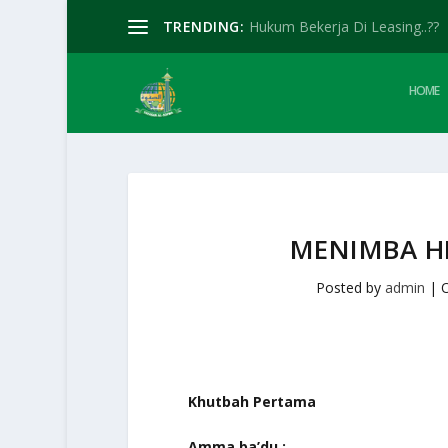
TRENDING:
Hukum Bekerja Di Leasing..??
HOME
MENIMBA H
Posted by
admin
|
O
Khutbah Pertama
Amma ba’du :