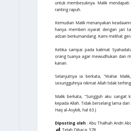
untuk membesuknya. Malik mendapati 
ranting rapuh.
Kemudian Malik menanyakan keadaannya
hanya memberi isyarat dengan jari t
adzan berkumandang. Kami melihat gera
Ketika sampai pada kalimat Syahadata
orang tuanya agar mewudhukan dan men
kanan.
Selanjutnya ia berkata,
“Wahai Malik
sesungguhnya nikmat Allah tidak terhi
Malik berkata, “Sungguh aku sangat k
kepada Allah. Tidak berselang lama dari 
Haq al-Asybili, hal 63.)
Diposting oleh
: Abu Thalhah Andri Abdu
Telah Dibaca:
578