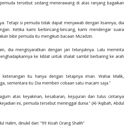
pemuda tersebut sedang menerawang di atas ranjang bagaikan
. Tetapi si pemuda tidak dapat menjawab dengan lisannya, dia
angan. Ketika kami berbincang-bincang, kami mendengar suara
kan bibir pemuda itu mengikuti bacaan Mu’adzin.
in, dia mengisyaratkan dengan jari telunjuknya. Lalu meminta
ghadapkannya ke kiblat untuk shalat sambil berbaring ke arah
, ketenangan itu hanya dengan tetapnya iman. Wahai Malik,
ngga, sementara itu Dia memberi cobaan satu macam saja.”
agum atas keyakinan, kesabaran, kejujuran dan tulus cintanya
kejadian ini, pemuda tersebut meninggal dunia.” (
Al-‘Aqibah
, Abdul
l Halim, dinukil dari:
“99 Kisah Orang Shalih”