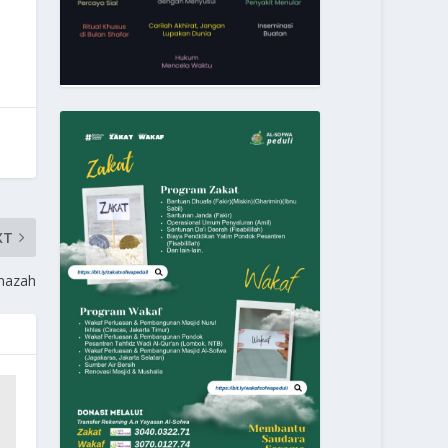
XT
nazah