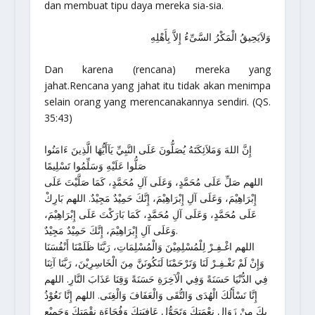
dan membuat tipu daya mereka sia-sia.
وَلاَيَحِيقُ الْمَكْرُ السَّىِّءُ إِلاَّ بِأَهْلِهِ
Dan karena (rencana) mereka yang
jahat.Rencana yang jahat itu tidak akan menimpa
selain orang yang merencanakannya sendiri.
(QS.
35:43)
إِنَّ اللهَ وَمَلاَئِكَتَهُ يُصَلُّونَ عَلَى النَّبِيِّ يَآأَيُّهَا الَّذِينَ ءَامَنُوا
صَلُّوا عَلَيْهِ وَسَلِّمُوا تَسْلِيمًا
اللهم صَلِّ عَلَى مُحَمَّدٍ، وَعَلَى آلِ مُحَمَّدٍ، كَمَا صَلَّيْتَ عَلَى
إِبْرَاهِيْمَ، وَعَلَى آلِ إِبْرَاهِيْمَ، إِنَّكَ حَمِيْدٌ مَجِيْدٌ. اللهم بَارِكْ
عَلَى مُحَمَّدٍ، وَعَلَى آلِ مُحَمَّدٍ، كَمَا بَارَكْتَ عَلَى إِبْرَاهِيْمَ،
وَعَلَى آلِ إِبْرَاهِيْمَ، إِنَّكَ حَمِيْدٌ مَجِيْدٌ.
اللهم اغْـفِـرْ لِلْمُسْلِمِيْنَ وَالْمُسْلِمَاتِ، رَبَّنَا ظَلَمْنَا أَنْفُسَنَا
وَإِنْ لَمْ تَغْـفِـرْ لَنَا وَتَرْحَمْنَا لَنَكُونَنَّ مِنَ الْخَاسِرِيْنَ، رَبَّنَا آتِنَا
فِي الدُّنْيَا حَسَنَةً وَفِي الْآخِرَةِ حَسَنَةً وَقِنَا عَذَابَ النَّارِ. اللهم
إِنَّا نَسْأَلُكَ الْهُدَى وَالتُّقَى وَالْعَفَافَ وَالْغِنَى. اللهم إِنَّا نَعُوْذُ
بِكَ مِنْ زَوَالِ نِعْمَتِكَ وَتَحَوُّلِ عَافِيَتِكَ وَفُجَاءَةِ نِقْمَتِكَ وَجَمِيْعِ