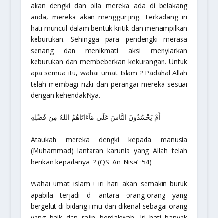
akan dengki dan bila mereka ada di belakang
anda, mereka akan menggunjing. Terkadang iri
hati muncul dalam bentuk kritik dan menampilkan
keburukan. Sehingga para pendengki merasa
senang dan menikmati aksi menyiarkan
keburukan dan membeberkan kekurangan. Untuk
apa semua itu, wahai umat Islam ? Padahal Allah
telah membagi rizki dan perangai mereka sesuai
dengan kehendakNya.
أَمْ يَحْسُدُونَ النَّاسَ عَلَى مَآءَاتَاهُمُ اللهُ مِن فَضْلِهِ
Ataukah mereka dengki kepada manusia
(Muhammad) lantaran karunia yang Allah telah
berikan kepadanya. ?
(QS. An-Nisa’ :54)
Wahai umat Islam ! Iri hati akan semakin buruk
apabila terjadi di antara orang-orang yang
bergelut di bidang ilmu dan dikenal sebagai orang
yang baik dan rajin berdakwah. Iri hati banyak