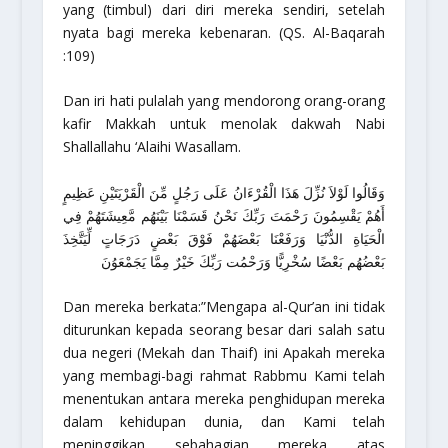
yang (timbul) dari diri mereka sendiri, setelah
nyata bagi mereka kebenaran.
(QS. Al-Baqarah
:109)
Dan iri hati pulalah yang mendorong orang-orang
kafir Makkah untuk menolak dakwah Nabi
Shallallahu ‘Alaihi Wasallam.
وَقَالُوا لَوْلاَ نُزِّلَ هَذَا الْقُرْءَانُ عَلَى رَجُلٍ مِّنَ الْقَرْيَتَيْنِ عَظِيمٍ
أَهُمْ يَقْسِمُونَ رَحْمَتَ رَبِّكَ نَحْنُ قَسَمْنَا بَيْنَهُم مَّعِيشَتَهُمْ فِي
الْحَيَاةِ الدُّنْيَا وَرَفَعْنَا بَعْضَهُمْ فَوْقَ بَعْضٍ دَرَجَاتٍ لِّيَتَّخِذَ
بَعْضُهُم بَعْضًا سُخْرِيًّا وَرَحْمُت رَبِّكَ خَيْرٌ مِمَّا يَجَمْعَوُنَ
Dan mereka berkata:”Mengapa al-Qur’an ini tidak
diturunkan kepada seorang besar dari salah satu
dua negeri (Mekah dan Thaif) ini Apakah mereka
yang membagi-bagi rahmat Rabbmu Kami telah
menentukan antara mereka penghidupan mereka
dalam kehidupan dunia, dan Kami telah
meninggikan sebahagian mereka atas