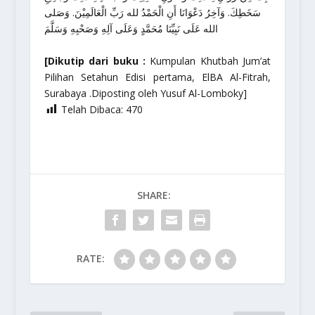
سَخَطِكَ. وَآخِرُ دَعْوَانَا أَنِ الْحَمْدُ لله رَبِّ الْعَالَمِيْنَ. وَصَلى
الله عَلَى نَبِيِّنَا مُحَمَّدٍ وَعَلَى آلِهِ وَصَحْبِهِ وَسَلَّمَ
[Dikutip dari buku :
Kumpulan Khutbah Jum’at
Pilihan Setahun Edisi pertama, ElBA Al-Fitrah,
Surabaya .Diposting oleh Yusuf Al-Lomboky]
Telah Dibaca:
470
SHARE:
RATE: