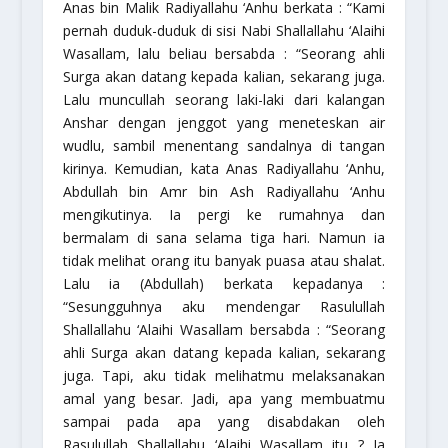
Anas bin Malik Radiyallahu ‘Anhu berkata : “Kami
pernah duduk-duduk di sisi Nabi Shallallahu ‘Alaihi
Wasallam, lalu beliau bersabda : “Seorang ahli
Surga akan datang kepada kalian, sekarang juga.
Lalu muncullah seorang laki-laki dari kalangan
Anshar
dengan jenggot yang meneteskan air
wudlu, sambil menentang sandalnya di tangan
kirinya. Kemudian, kata Anas Radiyallahu ‘Anhu,
Abdullah bin Amr bin Ash Radiyallahu ‘Anhu
mengikutinya. Ia pergi ke rumahnya dan
bermalam di sana selama tiga hari. Namun ia
tidak melihat orang itu banyak puasa atau shalat.
Lalu ia (Abdullah) berkata kepadanya :
“Sesungguhnya aku mendengar Rasulullah
Shallallahu ‘Alaihi Wasallam bersabda : “Seorang
ahli Surga akan datang kepada kalian, sekarang
juga. Tapi, aku tidak melihatmu melaksanakan
amal yang besar. Jadi, apa yang membuatmu
sampai pada apa yang disabdakan oleh
Rasulullah Shallallahu ‘Alaihi Wasallam itu ? Ia