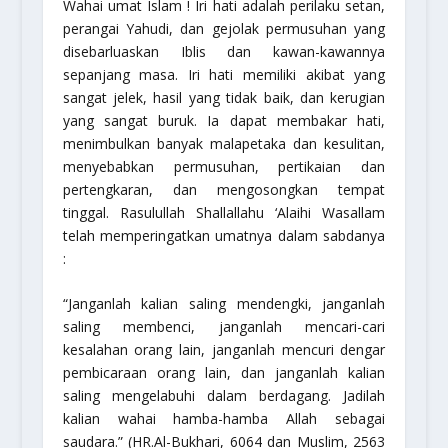
Wahai umat Islam ! Iri hati adalah perilaku setan,
perangai Yahudi, dan gejolak permusuhan yang
disebarluaskan Iblis dan kawan-kawannya
sepanjang masa. Iri hati memiliki akibat yang
sangat jelek, hasil yang tidak baik, dan kerugian
yang sangat buruk. Ia dapat membakar hati,
menimbulkan banyak malapetaka dan kesulitan,
menyebabkan permusuhan, pertikaian dan
pertengkaran, dan mengosongkan tempat
tinggal. Rasulullah Shallallahu ‘Alaihi Wasallam
telah memperingatkan umatnya dalam sabdanya
:
“Janganlah kalian saling mendengki, janganlah
saling membenci, janganlah mencari-cari
kesalahan orang lain, janganlah mencuri dengar
pembicaraan orang lain, dan janganlah kalian
saling mengelabuhi dalam berdagang. Jadilah
kalian wahai hamba-hamba Allah sebagai
saudara.”
(HR.Al-Bukhari, 6064 dan Muslim, 2563