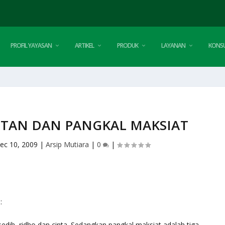
PROFIL YAYASAN
ARTIKEL
PRODUK
LAYANAN
KONSU
ATAN DAN PANGKAL MAKSIAT
ec 10, 2009
|
Arsip Mutiara
|
0
|
:
sedih, ridho dan cinta. Sedangkan pangkal maksiat adalah tiga