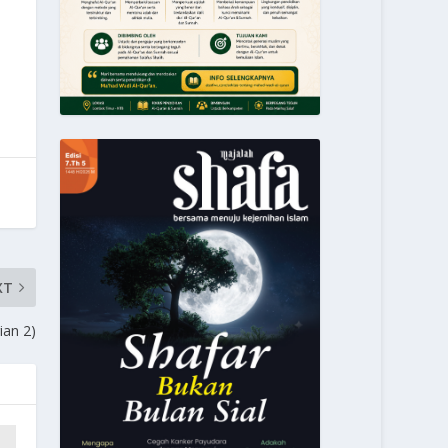
XT
ian 2)