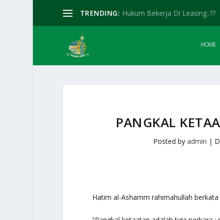
TRENDING:
Hukum Bekerja Di Leasing..??
HOME
PANGKAL KETA
Posted by
admin
|
D
Hatim al-Ashamm rahimahullah berkata 
“Pangkal ketaatan adalah tiga perkara : 