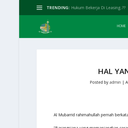
TRENDING:
Hukum Bekerja Di Leasing..??
HOME
HAL YA
Posted by
admin
|
A
Al Mubarrid rahimahullah pernah berkata
“Barangsiapa yang memanjangkan cera