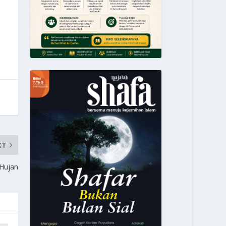
XT
Hujan