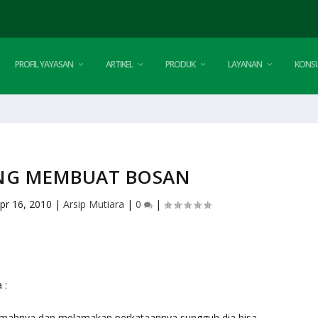
PROFIL YAYASAN
ARTIKEL
PRODUK
LAYANAN
KONSU
NG MEMBUAT BOSAN
pr 16, 2010
|
Arsip Mutiara
|
0
|
 :
mahnya dan melamakan perkataannya sungguh dia bisa