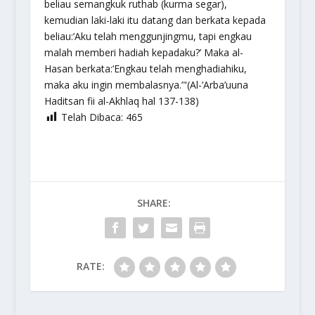
beliau semangkuk ruthab (kurma segar),
kemudian laki-laki itu datang dan berkata kepada
beliau:’Aku telah menggunjingmu, tapi engkau
malah memberi hadiah kepadaku?’ Maka al-
Hasan berkata:’Engkau telah menghadiahiku,
maka aku ingin membalasnya.’"(Al-‘Arba’uuna
Haditsan fii al-Akhlaq hal 137-138)
Telah Dibaca:
465
SHARE:
RATE: