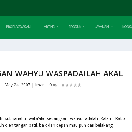
PROFIL YAYASAN
ARTIKEL
PRODUK
LAYANAN
KONSU
AN WAHYU WASPADAILAH AKAL
|
May 24, 2007
|
Iman
|
0
|
lah
subhanahu wata’ala
sedangkan wahyu adalah Kalam Rabb
h oleh tangan batil, baik dari depan mau pun dari belakang.