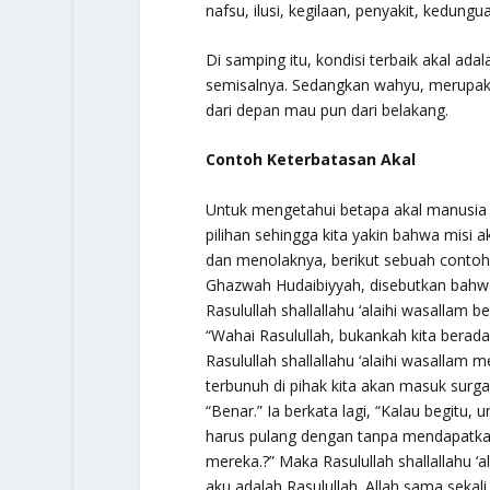
nafsu, ilusi, kegilaan, penyakit, kedungu
Di samping itu, kondisi terbaik akal ad
semisalnya. Sedangkan wahyu, merupaka
dari depan mau pun dari belakang.
Contoh Keterbatasan Akal
Untuk mengetahui betapa akal manusia m
pilihan sehingga kita yakin bahwa misi 
dan menolaknya, berikut sebuah contoh:
Ghazwah Hudaibiyyah,
disebutkan bahw
Rasulullah
shallallahu ‘alaihi wasallam
ber
“Wahai Rasulullah, bukankah kita berada
Rasulullah
shallallahu ‘alaihi wasallam
me
terbunuh di pihak kita akan masuk sur
“Benar.”
Ia berkata lagi, “Kalau begitu,
harus pulang dengan tanpa mendapatkan
mereka.?” Maka Rasulullah
shallallahu ‘
aku adalah Rasulullah. Allah sama sekal