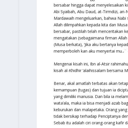
bersabar hingga dapat menyelesaikan ki
Abi Syaibah, Abu Daud, at-Tirmdizi, an-
Mardawaih mengeluarkan, bahwa Nabi
Allah dilimpahkan kepada kita dan Musa 
bersabar, pastilah telah menceritakan k
mengatakan (sebagaimana firman Alla
(Musa berkata),
‘Jika aku bertanya kepa
memperboleh kan aku menyertai mu.،¨
Mengenai kisah ini, Ibn al-Atsir
rahimahu
kisah al-Khidhir
‘alaihissalam
bersama 
Benar, akal amatlah terbatas akan tetap
kemampuan (tugas) dan tujuan ia dicipt
yang dimiliki manusia. Dan bila ia mela
wata’ala
, maka ia bisa menjadi azab ba
keburukan dan malapetaka. Orang yang
tidak bersikap terhadap Penciptanya de
Sebab itu adalah ciri orang-orang kafir 