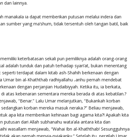
an dan lainnya.
alah manakala ia dapat memberikan putusan melalui indera dan
n sumber yang ma’shum, tidak tersentuh oleh tangan batil, baik
emiliki keterbatasan sekali pun pemiliknya adalah orang-orang
akal adalah tunduk dan patuh terhadap syari’at, bukan menentang
 seperti terdapat dalam kitab ash-Shahih berkenaan dengan
a Umar bin al-Khaththab
radhiyallahu ،anhu
pernah mendebat
kenaan dengan perjanjian Hudaibiyyah. Ketika itu, ia berkata,
 di atas kebenaran sementara mereka berada di atas kebatilan.?
njawab,
“Benar.”
Lalu Umar melanjutkan, “Bukankah korban
ga sedangkan korban mereka masuk neraka.?” Beliau menjawab,
 untuk apa kita memberikan kehinaan bagi agama kita?! Apakah kita
 putusan dari Allah
subhanahu wata’ala
antara kita dan
alaihi wasallam
menjawab,
“Wahai Ibn al-Khaththab! Sesungguhnya
i tidak akan pernah menyia-nyiakanku.”
Setelah itu, pergilah Umar