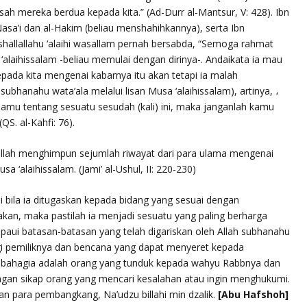
sah mereka berdua kepada kita.”
(Ad-Durr al-Mantsur, V: 428). Ibn
Nasa’i dan al-Hakim (beliau menshahihkannya), serta Ibn
shallallahu ‘alaihi wasallam
pernah bersabda,
“Semoga rahmat
‘alaihissalam
-beliau memulai dengan dirinya-. Andaikata ia mau
epada kita mengenai kabarnya itu akan tetapi ia malah
h
subhanahu wata’ala
melalui lisan Musa
‘alaihissalam
), artinya, ،
damu tentang sesuatu sesudah (kali) ini, maka janganlah kamu
(QS. al-Kahfi: 76).
llah
menghimpun sejumlah riwayat dari para ulama mengenai
Musa
‘alaihissalam
. (Jami’ al-Ushul, II: 220-230)
i bila ia ditugaskan kepada bidang yang sesuai dengan
akan, maka pastilah ia menjadi sesuatu yang paling berharga
mpaui batasan-batasan yang telah digariskan oleh Allah
subhanahu
gi pemiliknya dan bencana yang dapat menyeret kepada
 bahagia adalah orang yang tunduk kepada wahyu Rabbnya dan
ngan sikap orang yang mencari kesalahan atau ingin menghukumi.
dan para pembangkang, Na’udzu billahi min dzalik.
[Abu Hafshoh]