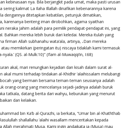
n kebinasaan nya. Bila berjangkit pada umat, maka pasti urusan
a sering kalimat
La Ilaha Illallah
dinafikan kebenarannya karena
la dengannya ditetapkan kebatilan, petunjuk dimatikan,
la, karenanya benteng iman dirobohkan, agama syaithan
i neraka Jahim adalah para pemilik pendapat-pendapat ini, yang
l. Bahkan mereka lebih buruk dari keledai. Mereka itulah yang
na firman Allah
subhanahu wata’ala
, artinya,
،Dan mereka
atau memikirkan (peringatan itu) niscaya tidaklah kami termasuk
-nyala.’
(QS. al-Mulk:10)” (I’lam al-Muwaqqi’in, I:68)
uran akal, mari renungkan kejadian dan kisah dalam surat al-
an akal murni terhadap tindakan al-Khidhir
‘alaihissalam
melubangi
 bocah yang bermain bersama teman-teman seusianya adalah
 orang-orang yang mencelanya sejadi-jadinya adalah buruk
aka tatkala, datang berita dari wahyu, keburukan yang menurut
baikan dan kelaikan.
Muhammad bin Ka’b al-Qurazhi, ia berkata, “Umar bin al-Khaththab
Rasulullah
shallallahu ‘alaihi wasallam
menceritakan kepada
 Allah merahmati Musa. Kami ingin andaikata ia (Musa) mau