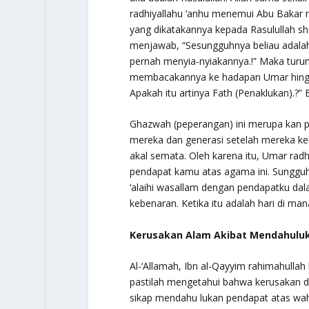
radhiyallahu ‘anhu
menemui Abu Bakar
yang dikatakannya kepada Rasulullah
sh
menjawab, “Sesungguhnya beliau adalah 
pernah menyia-nyiakannya.!” Maka turunl
membacakannya ke hadapan Umar hingga 
Apakah itu artinya Fath (Penaklukan).?”
Ghazwah (peperangan) ini merupa kan p
mereka dan generasi setelah mereka ke
akal semata. Oleh karena itu, Umar
radh
pendapat kamu atas agama ini. Sungguh 
‘alaihi wasallam
dengan pendapatku dalam
kebenaran. Ketika itu adalah hari di mana
Kerusakan Alam Akibat Mendahulu
Al-‘Allamah, Ibn al-Qayyim
rahimahullah
pastilah mengetahui bahwa kerusakan da
sikap mendahu lukan pendapat atas wahy