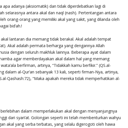
 apa adanya (aksiomatik) dan tidak diperdebatkan lagi di
ah selarasnya antara akal dan naql (nash). Pertentangan antara
oleh orang-orang yang memiliki akal yang sakit, yang dilanda oleh
gai bid’ah.!
kal lantaran dia memang tidak berakal. Akal adalah tempat
at). Akal adalah permata berharga yang dengannya Allah
ia dengan seluruh makhluk lainnya. Beberapa ayat dalam
a hamba agar memberdayakan akal dalam hal yang memang
wata’ala
berfirman, artinya,
“Tidakkah kamu berfikir.”
(QS.al-
ung dalam al-Qur’an sebanyak 13 kali, seperti firman-Nya, artinya,
S.al-Qashash:72),
“Maka apakah mereka tidak memperhatikan al-
g berlebihan dalam memperlakukan akal dengan menyanjungnya
nggi dari syari’at. Golongan seperti ini telah membenturkan wahyu
an akal yang serba terbatas, yang selalu digerogoti oleh hawa