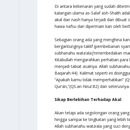
Di antara kebenaran yang sudah diterima
kalangan ulama as-Salaf ash-Shalih adal
akal dan nash hanya terjadi dan dibuat 
hawa nafsu dan dipermain kan oleh berba
Sebagian orang ada yang menghina kan a
bergantungnya
taklif
(pembebanan syari’
subhanahu wata’ala
ƒnmembedakan manus
Kitabullah mengarahkan perhatian par
menjadi tabiat asalnya. Allah
subhanahu 
Baqarah:44). Kalimat seperti ini disingg
“Apakah kamu tidak memperhatikan”
(Q
Qur’an,”
(QS.an-Nisa’:82) dan seterusnya.
Sikap Berlebihan Terhadap Akal
Akan tetapi ada segolongan orang yan
hingga sampai ke tingkatan yang lebih ti
Allah
subhanahu wata’ala
yang suci deng