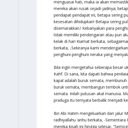
menguasai hati, maka ia akan memastika
mereka akan rusak sejadi-jadinya; betap
pendapat-pendapat ini, betapa sering pu
kesesatan dihidupkan! Betapa sering pu
disemarakkan.! Kebanyakan para penghun
tidak memiliki pendengaran atau pun aka
kelak di hari Kiamat berkata, sebagaima
berkata, ،Sekiranya kami mendengarkan 
penghuni-penghuni neraka yang menyala
Bila ingin mengetahui seberapa besar uk
Kahf. Di sana, kita dapati bahwa penilai
kapal adalah buruk semata, membunuh
buruk semata, membangun tembok untuk
semata. Inilah putusan akal manusia. M
praduga itu ternyata berbalik menjadi ke
Ibn Abi Hatim mengeluarkan dari jalur 
radhiyallahu ‘anhu
berkata, -Sementara 
mereka kisah ini hingga selesai-
“Semoga