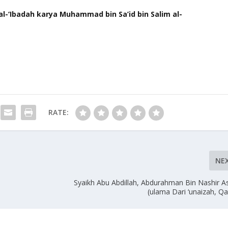
l-‘Ibadah karya Muhammad bin Sa’id bin Salim al-
RATE:
NE
Syaikh Abu Abdillah, Abdurahman Bin Nashir As
(ulama Dari ‘unaizah, Q