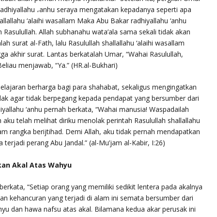
radhiyallahu ،anhu
seraya mengatakan kepadanya seperti apa
allallahu ‘alaihi wasallam
Maka Abu Bakar
radhiyallahu ‘anhu
Rasulullah. Allah
subhanahu wata’ala
sama sekali tidak akan
ah surat al-Fath, lalu Rasulullah
shallallahu ‘alaihi wasallam
akhir surat. Lantas berkatalah Umar, “Wahai Rasulullah,
 Beliau menjawab,
“Ya.”
(HR.al-Bukhari)
elajaran berharga bagi para shahabat, sekaligus mengingatkan
lak agar tidak berpegang kepada pendapat yang bersumber dari
iyallahu ‘anhu
pernah berkata, “Wahai manusia! Waspadailah
aku telah melihat diriku menolak perintah Rasulullah
shallallahu
 rangka berijtihad. Demi Allah, aku tidak pernah mendapatkan
 terjadi perang Abu Jandal.” (al-Mu’jam al-Kabir, I:26)
kan Akal Atas Wahyu
berkata, “Setiap orang yang memiliki sedikit lentera pada akalnya
n kehancuran yang terjadi di alam ini semata bersumber dari
u dan hawa nafsu atas akal. Bilamana kedua akar perusak ini