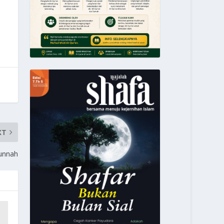
XT
unnah