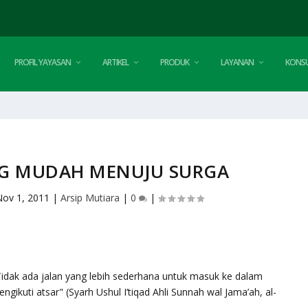
PROFIL YAYASAN
ARTIKEL
PRODUK
LAYANAN
KONSU
NG MUDAH MENUJU SURGA
Nov 1, 2011
|
Arsip Mutiara
|
0
|
Tidak ada jalan yang lebih sederhana untuk masuk ke dalam
gikuti atsar" (Syarh Ushul I’tiqad Ahli Sunnah wal Jama’ah, al-