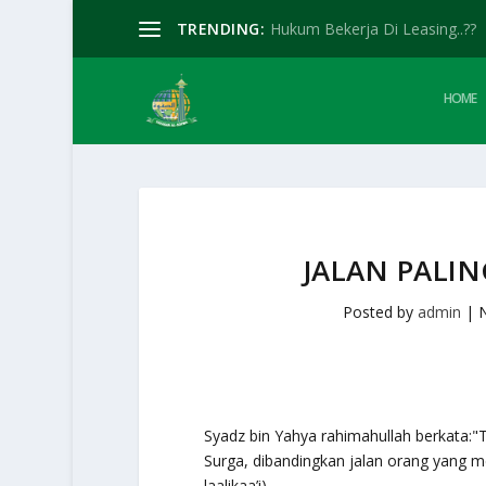
TRENDING:
Hukum Bekerja Di Leasing..??
HOME
JALAN PALI
Posted by
admin
|
Syadz bin Yahya rahimahullah berkata:"
Surga, dibandingkan jalan orang yang men
laalikaa’i)