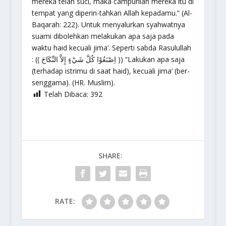
mereka telah suci, maka campurilah mereka itu di
tempat yang diperin-tahkan Allah kepadamu.” (Al-
Baqarah: 222). Untuk menyalurkan syahwatnya
suami dibolehkan melakukan apa saja pada
waktu haid kecuali jima’. Seperti sabda Rasulullah
: (( اِصْنَعُوْا كُلَّ شَيْءٍ إِلاَّ النِّكَاحَ )) “Lakukan apa saja
(terhadap istrimu di saat haid), kecuali jima’ (ber-
senggama). (HR. Muslim).
Telah Dibaca:
392
SHARE:
RATE: