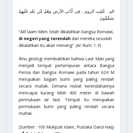
الم . غُلِبَتِ الروم . فِى أَدْنَى الأرض وَهُمْ مِّن بَعْدِ غَلَبِهِمْ
سَيَغْلِبُونَ
“Alif laam Miim. telah dikalahkan bangsa Romawi,
di negeri yang terendah
dan mereka sesudah
dikalahkan itu akan menang”. (Ar-Rum: 1-3)
Ilmu geologi membuktikan bahwa Laut Mati yang
menjadi tempat pertempuran antara Bangsa
Persia dan Bangsa Romawi pada tahun 624 M
merupakan bagian bumi yang paling rendah
secara mutlak. Dimana nisbat kerendahannya
mencapai kurang lebih 400 meter di bawah
permukaan air laut. Tempat itu merupakan
permukaan bumi yang paling rendah secara
mutlak.
(Sumber : 100 Mukjizat Islam, Pustaka Darul Haq)