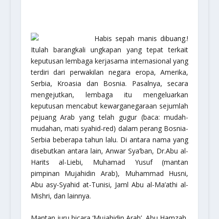
Habis sepah manis dibuang.!
Itulah barangkali ungkapan yang tepat terkait
keputusan lembaga kerjasama internasional yang
terdiri dari perwakilan negara eropa, Amerika,
Serbia, Kroasia dan Bosnia. Pasalnya, secara
mengejutkan, lembaga itu mengeluarkan
keputusan mencabut kewarganegaraan sejumlah
pejuang Arab yang telah gugur (baca: mudah-
mudahan, mati syahid-red) dalam perang Bosnia-
Serbia beberapa tahun lalu. Di antara nama yang
disebutkan antara lain, Anwar Sya’ban, Dr.Abu al-
Harits al-Liebi, Muhamad Yusuf (mantan
pimpinan Mujahidin Arab), Muhammad Husni,
Abu asy-Syahid at-Tunisi, Jaml Abu al-Ma’athi al-
Mishri, dan lainnya.
Mantan juru bicara ‘Mujahidin Arab’, Abu Hamzah,