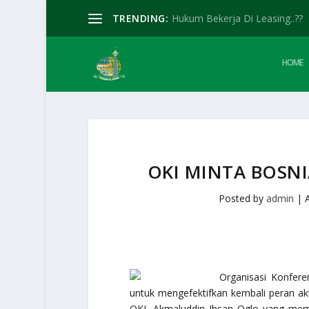
TRENDING:
Hukum Bekerja Di Leasing..??
HOME
OKI MINTA BOSNI
Posted by
admin
|
Organisasi Konfere
untuk mengefektifkan kembali peran akt
OKI, Akmaluddin Ihsan Oglo yang memi