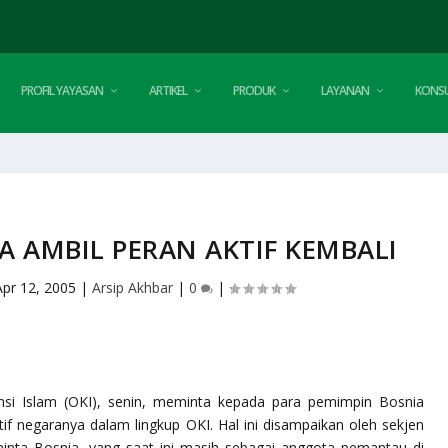
PROFIL YAYASAN
ARTIKEL
PRODUK
LAYANAN
KONSU
A AMBIL PERAN AKTIF KEMBALI
Apr 12, 2005
|
Arsip Akhbar
|
0
|
nsi Islam (OKI), senin, meminta kepada para pemimpin Bosnia
if negaranya dalam lingkup OKI. Hal ini disampaikan oleh sekjen
nta Bosnia, yang saat ini masih sebagai anggota pemantau di