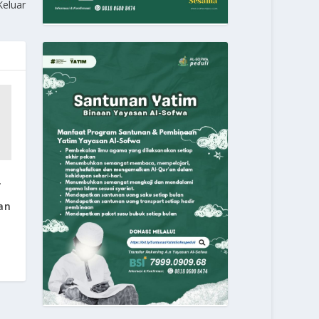
Keluar
,
an