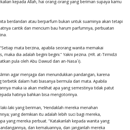
kalian kepada Allah, hai orang-orang yang beriman supaya kamu
nita berdandan atau berparfum bukan untuk suaminya akan tetapi
ihatnya cantik dan mencium bau harum parfumnya, perbuatan
ina.
“Setiap mata berzina, apabila seorang wanita memakai
s, maka dia adalah begini begini
.” Yakni pezina. (HR. at-Tirmidzi
yatkan pula oleh Abu Dawud dan an-Nasa`i).
limin agar menjaga dan menundukkan pandangan, karena
 terbetik dalam hati biasanya bermula dari mata. Apabila
nya maka ia akan melihat apa yang semestinya tidak patut
 kepada hatinya bahkan bisa mengotorinya.
laki-laki yang beriman, ‘Hendaklah mereka menahan
a; yang demikian itu adalah lebih suci bagi mereka,
pa yang mereka perbuat. ”Katakanlah kepada wanita yang
pandangannya, dan kemaluannya, dan janganlah mereka