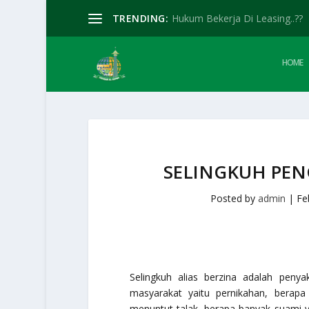
TRENDING:
Hukum Bekerja Di Leasing..??
HOME
SELINGKUH PE
Posted by
admin
|
Fe
Selingkuh alias berzina adalah pen
masyarakat yaitu pernikahan, berap
menuntut talak, berapa banyak suami 