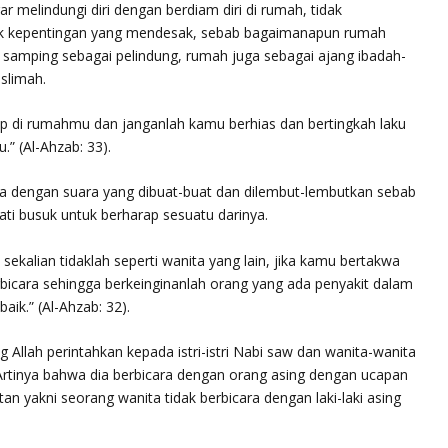
r melindungi diri dengan berdiam diri di rumah, tidak
tuk kepentingan yang mendesak, sebab bagaimanapun rumah
i samping sebagai pelindung, rumah juga sebagai ajang ibadah-
slimah.
p di rumahmu dan janganlah kamu berhias dan bertingkah laku
u.
” (Al-Ahzab: 33).
a dengan suara yang dibuat-buat dan dilembut-lembutkan sebab
ati busuk untuk berharap sesuatu darinya.
mu sekalian tidaklah seperti wanita yang lain, jika kamu bertakwa
icara sehingga berkeinginanlah orang yang ada penyakit dalam
baik.
” (Al-Ahzab: 32).
ng Allah perintahkan kepada istri-istri Nabi saw dan wanita-wanita
Artinya bahwa dia berbicara dengan orang asing dengan ucapan
 yakni seorang wanita tidak berbicara dengan laki-laki asing