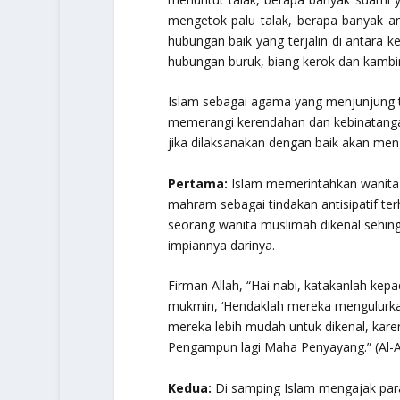
mengetok palu talak, berapa banyak a
hubungan baik yang terjalin di antara k
hubungan buruk, biang kerok dan kambin
Islam sebagai agama yang menjunjung ti
memerangi kerendahan dan kebinatangan 
jika dilaksanakan dengan baik akan meng
Pertama:
Islam memerintahkan wanita-w
mahram sebagai tindakan antisipatif te
seorang wanita muslimah dikenal sehingg
impiannya darinya.
Firman Allah,
“Hai nabi, katakanlah kepa
mukmin, ‘Hendaklah mereka mengulurkan 
mereka lebih mudah untuk dikenal, kare
Pengampun lagi Maha Penyayang.
” (Al-
Kedua:
Di samping Islam mengajak para