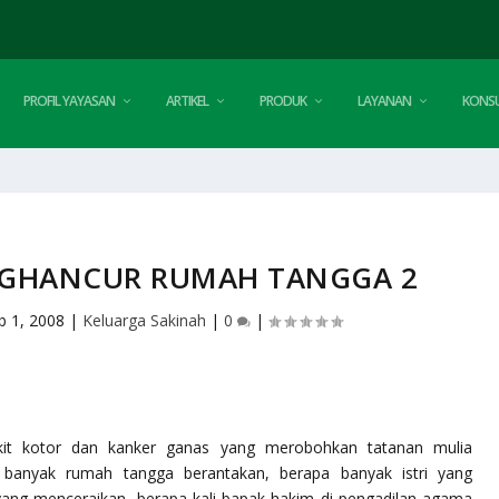
PROFIL YAYASAN
ARTIKEL
PRODUK
LAYANAN
KONSU
NGHANCUR RUMAH TANGGA 2
b 1, 2008
|
Keluarga Sakinah
|
0
|
yakit kotor dan kanker ganas yang merobohkan tatanan mulia
a banyak rumah tangga berantakan, berapa banyak istri yang
yang menceraikan, berapa kali bapak hakim di pengadilan agama