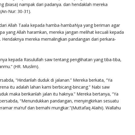
g (biasa) nampak dari padanya. dan hendaklah mereka
 (An-Nur: 30-31).
tah dari Allah Taala kepada hamba-hambaNya yang beriman agar
a yang Allah haramkan, mereka jangan melihat kecuali kepada
hat. Hendaknya mereka memalingkan pandangan dari perkara-
tanya kepada Rasulullah saw tentang penglihatan yang tiba-tiba,
anmu.
” (HR. Muslim).
ersabda,
“Hindarilah duduk di jalanan.
” Mereka berkata, “Ya
arena itu adalah lahan kami berbicang-bincang.” Nabi saw
duduk maka berikanlah jalan itu haknya.
” Mereka bertanya, “Ya
w bersabda,
“Menundukkan pandangan, menyingkirkan sesuatu
amar ma’ruf dan bernahi mungkar.
”(Muttafaq Alaihi). Wallahu