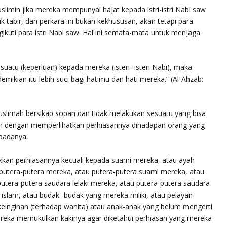
imin jika mereka mempunyai hajat kepada istri-istri Nabi saw
 tabir, dan perkara ini bukan kekhususan, akan tetapi para
ikuti para istri Nabi saw. Hal ini semata-mata untuk menjaga
uatu (keperluan) kepada mereka (isteri- isteri Nabi), maka
demikian itu lebih suci bagi hatimu dan hati mereka.
” (Al-Ahzab:
slimah bersikap sopan dan tidak melakukan sesuatu yang bisa
lah dengan memperlihatkan perhiasannya dihadapan orang yang
padanya.
an perhiasannya kecuali kepada suami mereka, atau ayah
putera-putera mereka, atau putera-putera suami mereka, atau
putera-putera saudara lelaki mereka, atau putera-putera saudara
slam, atau budak- budak yang mereka miliki, atau pelayan-
 keinginan (terhadap wanita) atau anak-anak yang belum mengerti
ereka memukulkan kakinya agar diketahui perhiasan yang mereka