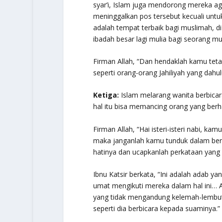
syar’i, Islam juga mendorong mereka aga
meninggalkan pos tersebut kecuali un
adalah tempat terbaik bagi muslimah, d
ibadah besar lagi mulia bagi seorang mu
Firman Allah,
“Dan hendaklah kamu teta
seperti orang-orang Jahiliyah yang dahul
Ketiga:
Islam melarang wanita berbicar
hal itu bisa memancing orang yang berh
Firman Allah,
“Hai isteri-isteri nabi, ka
maka janganlah kamu tunduk dalam berb
hatinya dan ucapkanlah perkataan yang 
Ibnu Katsir berkata, “Ini adalah adab ya
umat mengikuti mereka dalam hal ini… 
yang tidak mengandung kelemah-lembutan
seperti dia berbicara kepada suaminya.”