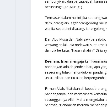
sembunyikan, dan bertaubatlah kamu se
beruntung.
” (An-Nur: 31).
Termasuk dalam hal ini jika seorang wa
demi orang lain, agar orang-orang mel
wanita seperti ini dilarang, ia tergolong z
Dari Abu Musa dari Nabi saw bersabda,
wewangian lalu dia melewati suatu majli
dan dia berkata, “Hasan shahih.” Diriwa
Keenam:
Islam mengajarkan kaum mus
pandangan adalah jendela hati, apa yang
seseorang tidak menundukkan pandangan
untuk dilihat dan itu akan berpengaruh
Firman Allah,
“Katakanlah kepada orang 
pandanganya, dan memelihara kemaluanny
sesungguhnya Allah Maha mengetahui a
beriman, ‘Hendaklah mereka menahan 