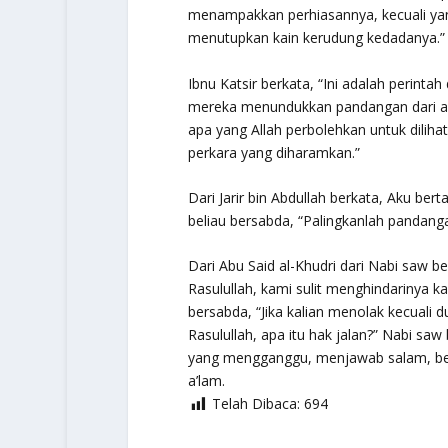
menampakkan perhiasannya, kecuali yan
menutupkan kain kerudung kedadanya.
”
Ibnu Katsir berkata, “Ini adalah perin
mereka menundukkan pandangan dari ap
apa yang Allah perbolehkan untuk dili
perkara yang diharamkan.”
Dari Jarir bin Abdullah berkata, Aku ber
beliau bersabda,
“Palingkanlah pandang
Dari Abu Said al-Khudri dari Nabi saw b
Rasulullah, kami sulit menghindarinya k
bersabda,
“Jika kalian menolak kecuali 
Rasulullah, apa itu hak jalan?” Nabi sa
yang mengganggu, menjawab salam, ber
a’lam.
Telah Dibaca:
694