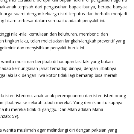
nak-anak terpisah dari pengasuhan bapak ibunya, berapa banyak
eluarga suami dengan keluarga istri terputus dan berbalik menjadi
g hitam terbesar dalam semua itu adalah penyakit ini.
nggi nilai-nilai kemuliaan dan keluhuran, membenci dan
tingkah laku, telah meletakkan langkah-langkah preventif yang
eliminir dan menyisihkan penyakit buruk ini.
anita muslimah berjilbab di hadapan laki-laki yang bukan
rhadap kemungkinan jahat terhadap dirinya, dengan jilbabnya
a laki-laki dengan jiwa kotor tidak lagi berharap bisa meraih
da isteri-isterimu, anak-anak perempuanmu dan isteri-isteri orang
jilbabnya ke seluruh tubuh mereka’. Yang demikian itu supaya
na itu mereka tidak di ganggu. Dan Allah adalah Maha
Ahzab: 59).
 wanita muslimah agar melindungi diri dengan pakaian yang