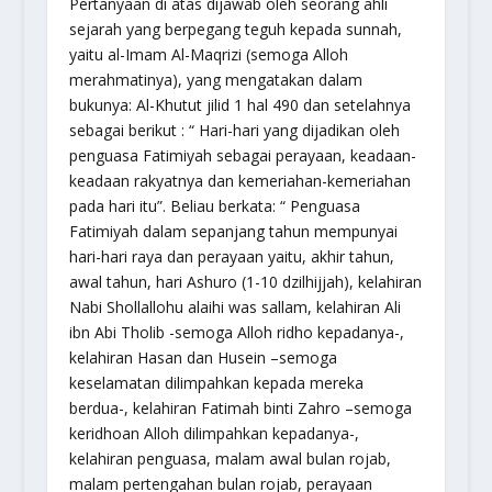
Pertanyaan di atas dijawab oleh seorang ahli
sejarah yang berpegang teguh kepada sunnah,
yaitu al-Imam Al-Maqrizi (semoga Alloh
merahmatinya), yang mengatakan dalam
bukunya: Al-Khutut jilid 1 hal 490 dan setelahnya
sebagai berikut : “ Hari-hari yang dijadikan oleh
penguasa Fatimiyah sebagai perayaan, keadaan-
keadaan rakyatnya dan kemeriahan-kemeriahan
pada hari itu”. Beliau berkata: “ Penguasa
Fatimiyah dalam sepanjang tahun mempunyai
hari-hari raya dan perayaan yaitu, akhir tahun,
awal tahun, hari Ashuro (1-10 dzilhijjah), kelahiran
Nabi Shollallohu alaihi was sallam, kelahiran Ali
ibn Abi Tholib -semoga Alloh ridho kepadanya-,
kelahiran Hasan dan Husein –semoga
keselamatan dilimpahkan kepada mereka
berdua-, kelahiran Fatimah binti Zahro –semoga
keridhoan Alloh dilimpahkan kepadanya-,
kelahiran penguasa, malam awal bulan rojab,
malam pertengahan bulan rojab, perayaan