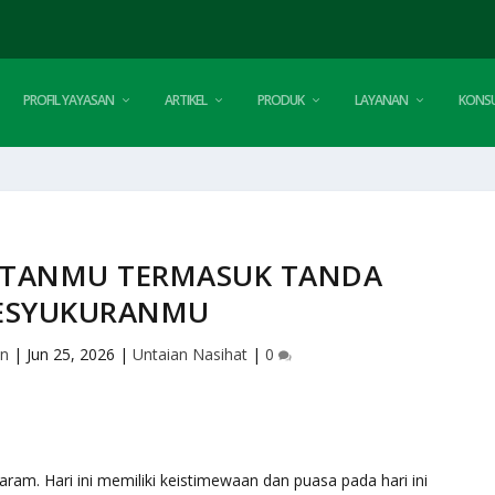
PROFIL YAYASAN
ARTIKEL
PRODUK
LAYANAN
KONSU
ATANMU TERMASUK TANDA
ESYUKURANMU
in
|
Jun 25, 2026
|
Untaian Nasihat
|
0
aram. Hari ini memiliki keistimewaan dan puasa pada hari ini