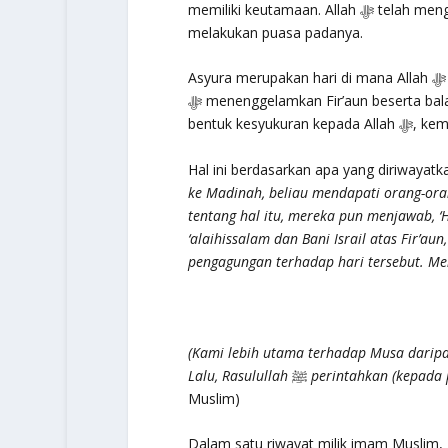
memiliki keutamaan. Allah ﷻ telah mengistimewakannya dan Rasulullah ﷺ memotivasi kita agar
melakukan puasa padanya.
Asyura merupakan hari di mana Allah ﷻ menyelamatkan Nabi Musa’ alaihissalam dan kaumnya dan Allah
ﷻ menenggelamkan Fir’aun beserta bala tentaranya. Maka, Nabi Musa ‘alaihissalam berpuasa sebagai
Hal ini berdasarkan apa yang diriwayatka
ke Madinah, beliau mendapati orang-oran
tentang hal itu, mereka pun menjawab, ‘Hari ini ad
‘alaihissalam dan Bani Israil atas Fir’au
pengagungan terhadap hari tersebut. Me
(Kami lebih utama terhadap Musa daripa
Lalu, Rasulullah
ﷺ
perintahkan (kepada 
Muslim)
Dalam satu riwayat milik imam Muslim,