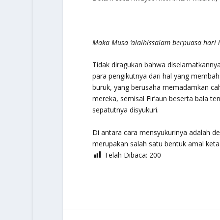
Maka Musa ‘alaihissalam berpuasa hari i
Tidak diragukan bahwa diselamatkannya
para pengikutnya dari hal yang membah
buruk, yang berusaha memadamkan cahaya Allah ﷻ dengan lisan-lisan mereka
mereka, semisal Fir’aun beserta bala tent
sepatutnya disyukuri.
Di antara cara mensyukurinya adalah 
merupakan salah satu bentuk amal ket
Telah Dibaca:
200