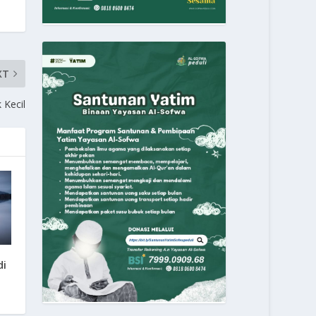
XT
 Kecil
di