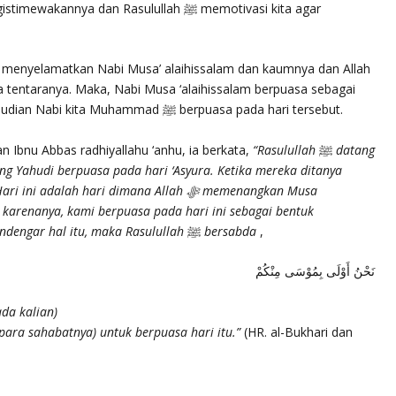
bentuk kesyukuran kepada Allah ﷻ, kemudian Nabi kita Muhammad ﷺ berpuasa pada hari tersebut.
n Ibnu Abbas radhiyallahu ‘anhu, ia berkata,
“Rasulullah
ﷺ
datang
g Yahudi berpuasa pada hari ‘Asyura. Ketika mereka ditanya
alah hari dimana Allah ﷻ memenangkan Musa
n, karenanya, kami berpuasa pada hari ini sebagai bentuk
ndengar hal itu, maka Rasulullah
ﷺ
bersabda
,
نَحْنُ أَوْلَى بِمُوْسَى مِنْكُمْ
da kalian)
para sahabatnya) untuk berpuasa hari itu.”
(HR. al-Bukhari dan