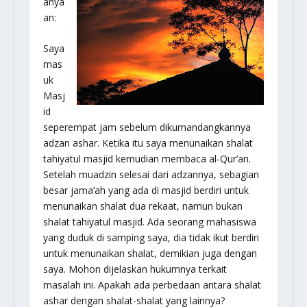
anya
an:
Saya
mas
uk
Masj
id
seperempat jam sebelum dikumandangkannya
adzan ashar. Ketika itu saya menunaikan shalat
tahiyatul masjid kemudian membaca al-Qur’an.
Setelah muadzin selesai dari adzannya, sebagian
besar jama’ah yang ada di masjid berdiri untuk
menunaikan shalat dua rekaat, namun bukan
shalat tahiyatul masjid. Ada seorang mahasiswa
yang duduk di samping saya, dia tidak ikut berdiri
untuk menunaikan shalat, demikian juga dengan
saya. Mohon dijelaskan hukumnya terkait
masalah ini. Apakah ada perbedaan antara shalat
ashar dengan shalat-shalat yang lainnya?