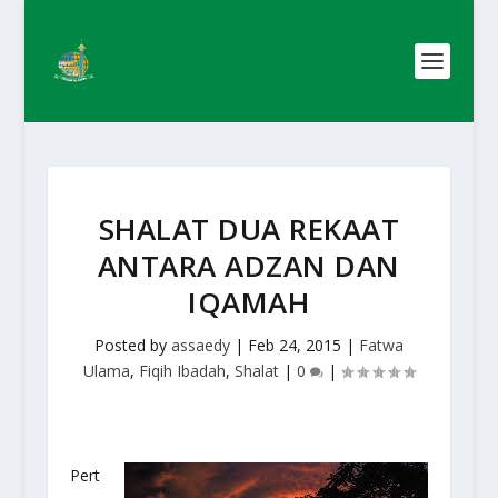
SHALAT DUA REKAAT
ANTARA ADZAN DAN
IQAMAH
Posted by
assaedy
|
Feb 24, 2015
|
Fatwa
Ulama
,
Fiqih Ibadah
,
Shalat
|
0
|
Pert