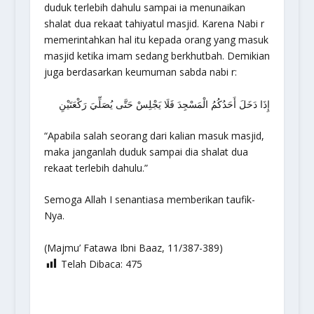
duduk terlebih dahulu sampai ia menunaikan
shalat dua rekaat tahiyatul masjid. Karena Nabi r
memerintahkan hal itu kepada orang yang masuk
masjid ketika imam sedang berkhutbah. Demikian
juga berdasarkan keumuman sabda nabi r:
إِذَا دَخَلَ أَحَدُكُمُ الْمَسْجِدَ فَلَا يَجْلِسْ حَتَّى يُصَلِّيَ رَكْعَتَيْنِ
“Apabila salah seorang dari kalian masuk masjid,
maka janganlah duduk sampai dia shalat dua
rekaat terlebih dahulu.”
Semoga Allah I senantiasa memberikan taufik-
Nya.
(Majmu’ Fatawa Ibni Baaz, 11/387-389)
Telah Dibaca:
475