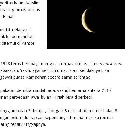
yoritas kaum Muslim
g-masing omas-ormas
Hijriah.
erti itu. Hanya di
ujuk ke pemerintah,
 ditemui di Kantor
ak 1998 terus berupaya mengajak ormas-ormas Islam
mainstream
akatan. Yakni, agar seluruh umat Islam setidaknya bisa
engawali puasa Ramadhan secara sama serentak.
akatan demikian sudah ada, yakni, bernama kriteria 2-3-8.
nan perbedaan awal bulan Hijriah bisa diperkecil.
etinggian bulan 2 derajat, elongasi 3 derajat, dan umur bulan 8
apangan belum diterapkan sepenuhnya. Karena mereka (ormas-
ling tepat,” ungkapnya.