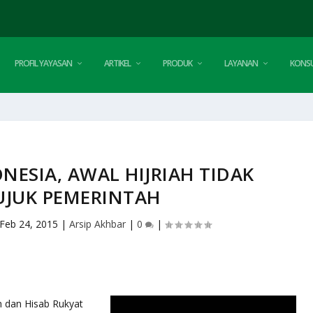
PROFIL YAYASAN
ARTIKEL
PRODUK
LAYANAN
KONSU
NESIA, AWAL HIJRIAH TIDAK
JUK PEMERINTAH
Feb 24, 2015
|
Arsip Akhbar
|
0
|
 dan Hisab Rukyat