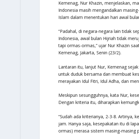
Kemenag, Nur Khazin, menjelaskan, ma
Indonesia masih mengandalkan masin
Islam dalam menentukan hari awal bulan 
“Padahal, di negara-negara lain tidak sep
Indonesia, awal bulan Hijriah tidak mer
tapi ormas-ormas,” ujar Nur Khazin saat
Kemenag, Jakarta, Senin (23/2).
Lantaran itu, lanjut Nur, Kemenag sej
untuk duduk bersama dan membuat kesep
merayakan Idul Fitri, Idul Adha, dan m
Meskipun sesungguhnya, kata Nur, kesep
Dengan kriteria itu, diharapkan kemungki
“Sudah ada kriterianya, 2-3-8. Artinya, k
jam. Hanya saja, kesepakatan itu di l
ormas) merasa sistem masing-masing pa