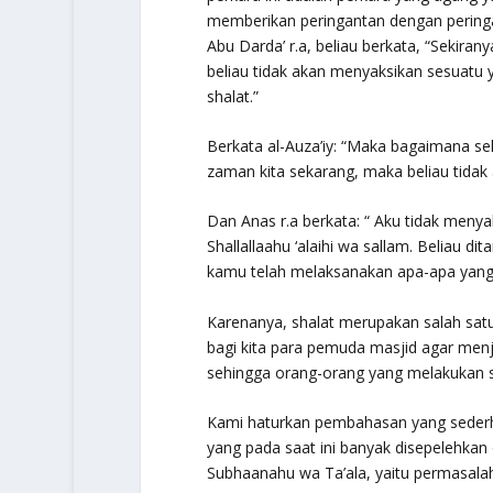
memberikan peringantan dengan peringa
Abu Darda’ r.a, beliau berkata,
“Sekirany
beliau tidak akan menyaksikan sesuatu 
shalat.”
Berkata al-Auza’iy:
“Maka bagaimana seki
zaman kita sekarang, maka beliau tidak
Dan Anas r.a berkata:
“ Aku tidak menya
Shallallaahu ‘alaihi wa sallam. Beliau d
kamu telah melaksanakan apa-apa yang 
Karenanya, shalat merupakan salah satu
bagi kita para pemuda masjid agar me
sehingga orang-orang yang melakukan 
Kami haturkan pembahasan yang sederh
yang pada saat ini banyak disepelehkan
Subhaanahu wa Ta’ala
, yaitu permasala