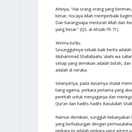
Artinya, “Hai orang-orang yang beriman
benar, niscaya Allah memperbaiki ba
Dan barangsiapa menta’ati Allah dan 
yang besar.”
(QS. al-Ahzab:70-71).
‘Amma ba’du,
Sesungguhnya sebaik-baik berita adala
Muhammad
Shallallaahu ‘alaihi wa sall
setiap yang demikian adalah bid’ah, dan
adalah di neraka.
Selanjutnya, pada dasarnya shalat mem
tiang agama, perkara pertama yang akan
perintah untuk menjaganya dan menega
Qur’an dan hadits-hadits Rasulullah
Shall
Namun demikian, sungguh kebanyakan 
yang berhubungan dengan permasalahan i
perkara ini adalah perkara yang agung