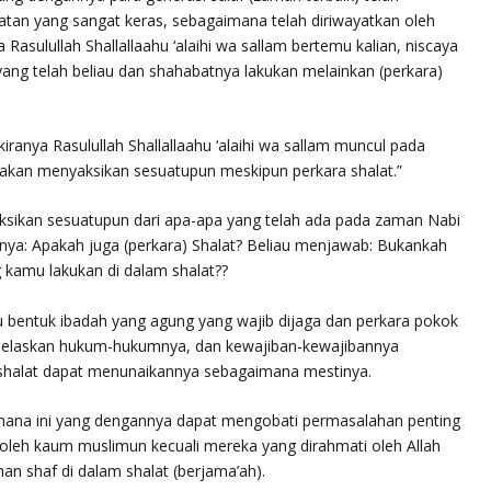
tan yang sangat keras, sebagaimana telah diriwayatkan oleh
a Rasulullah Shallallaahu ‘alaihi wa sallam bertemu kalian, niscaya
yang telah beliau dan shahabatnya lakukan melainkan (perkara)
ranya Rasulullah Shallallaahu ‘alaihi wa sallam muncul pada
 akan menyaksikan sesuatupun meskipun perkara shalat.”
ksikan sesuatupun dari apa-apa yang telah ada pada zaman Nabi
itanya: Apakah juga (perkara) Shalat? Beliau menjawab: Bukankah
kamu lakukan di dalam shalat??
 bentuk ibadah yang agung yang wajib dijaga dan perkara pokok
njelaskan hukum-hukumnya, dan kewajiban-kewajibannya
shalat dapat menunaikannya sebagaimana mestinya.
ana ini yang dengannya dapat mengobati permasalahan penting
 oleh kaum muslimun kecuali mereka yang dirahmati oleh Allah
han shaf di dalam shalat (berjama’ah).