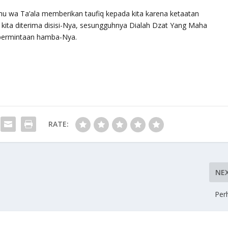
u wa Ta’ala
memberikan taufiq kepada kita karena ketaatan
ita diterima disisi-Nya, sesungguhnya Dialah
Dzat Yang Maha
permintaan hamba-Nya.
RATE:
NE
Per