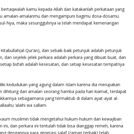
, bertaqwalah kamu kepada Allah dan katakanlah perkataan yang
gimu amalan-amalanmu dan mengampuni bagimu dosa-dosamu.
Rasul-Nya, maka sesungguhnya ia telah mendapat kemenangan
h
Kitabullah
(al-Qur’an), dan sebaik-baik petunjuk adalah petunjuk
am
, dan sejelek-jelek perkara adalah perkara yang dibuat-buat, dan
 setiap bid’ah adalah kesesatan, dan setiap kesesatan tempatnya
iliki kedudukan yang agung dalam Islam karena dia merupakan
 dihitung dari amalan seorang hamba pada hari kiamat, terdapat
kkannya sebagaimana yang termaktub di dalam ayat-ayat al-
allaahu ‘alaihi wa sallam.
kaum muslimin tidak mengetahui hukum-hukum dan kewajiban
ni, dan perkara ini tentulah tidak bisa dianggap remeh, karena
 yang dengannya para
generasi salaf
(zaman terbaik) telah