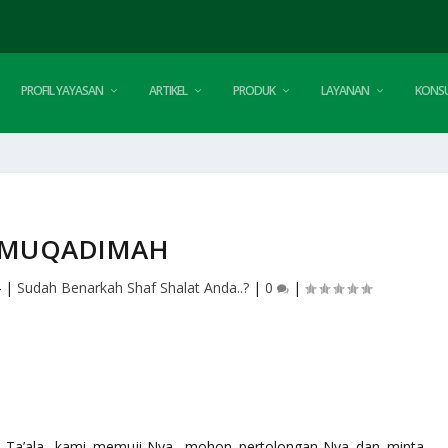
PROFIL YAYASAN
ARTIKEL
PRODUK
LAYANAN
KONSU
MUQADIMAH
4
|
Sudah Benarkah Shaf Shalat Anda..?
|
0
|
Ta’ala
, kami memuji-Nya, mohon pertolongan-Nya dan minta