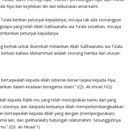
a-Nya dari kejelekan diri dan keburukan amal kami.
Ta’ala
berikan petunjuk kepadanya, niscaya tak ada seorangpun
siapa yang telah Allah
Subhaanahu wa Ta’ala
sesatkan, niscaya
emberikan petunjuk kepadanya.
g berhak untuk disembah melainkan Allah
Subhaanahu wa Ta’ala
ya berkasi bahwa Muhammad adalah seorang hamba dan utusan-
, bertaqwalah kepada Allah sebenar-benar taqwa kepada-Nya;
elainkan dalam keadaan beragama Islam.”
(QS. Ali Imran:102)
walah kepada Rabb-mu yang telah menciptakan kamu dari yang
an isterinya; dan daripada keduanya Allah memperkembangbiakkan
Dan bertaqwalah kepada Allah yang dengan (mempergunakan)
a lain, dan (peliharalah) hubungan silaturrahim. Sesungguhnya
mu.”
(QS. an-Nisaa’:1)