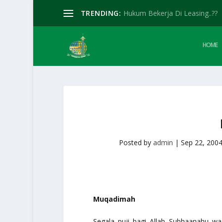
TRENDING:
Hukum Bekerja Di Leasing..??
HOME
Posted by
admin
|
Sep 22, 200
Muqadimah
Segala puji bagi Allah
Subhaanahu wa 