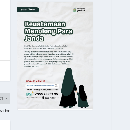
XT
hatian