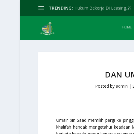
TRENDING:
Hukum Bekerja Di Leasing..??
HOME
DAN U
Posted by
admin
|
Umair bin Saad memilih pergi ke pingg
khalifah hendak mengetahui keadaan l
berkata kepada orang kepercayaannya ya