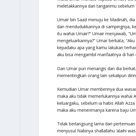
meletakkannya dari tanganmu sebelum 
Umair bin Saad menuju ke Madinah, d
dan mendudukkannya di sampingnya, ke
itu wahai Umair?” Umair menjawab, “U
mengeluarkannya?” Umar berkata, “Ak
kepadaku apa yang kamu lakukan terha
aku bisa mengambil manfaatnya di hari d
Dan Umar pun menangis dan dia berkat
mementingkan orang lain sekalipun diri
Kemudian Umar memberinya dua wasaq 
maka aku tidak memerlukannya wahai A
keluargaku, sebelum ia habis Allah Azza
maka aku menerimanya karena baju Ummu 
Tidak berlangsung lama dari pertemuan
menyusul Nabinya shallallahu ‘alaihi wa