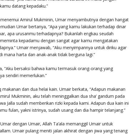
kamu datang kepadaku.”
ia menemui Amirul Mukminin, Umar menyambutnya dengan hangat
mudian Umar bertanya, “Apa yang kamu lakukan terhadap dinar
mar, apa urusanmu terhadapnya? Bukanlah engkau seudah
u meminta kepadamu dengan sangat agar kamu mengatakan
dapnya.” Umair menjawab, “Aku menyimpannya untuk diriku agar
i mana harta dan anak-anak tidak berguna lagi.”
a, “Aku bersaksi bahwa kamu termasuk orang-orang yang
nya sendiri memerlukan.”
makanan dan dua helai kain. Umair berkata, “Adapun makanan
mirul Mukminin, aku telah meninggalkan dua sha’ gandum pada
 wa Jalla sudah memberikan rizki kepada kami. Adapun dua kain ini
fulan, yakni istrinya, sudah usang dan dia hampir telanjang.”
 Umar dengan Umair, Allah Ta’ala memanggil Umair untuk
sallam. Umair pulang meniti jalan akhirat dengan jiwa yang tenang