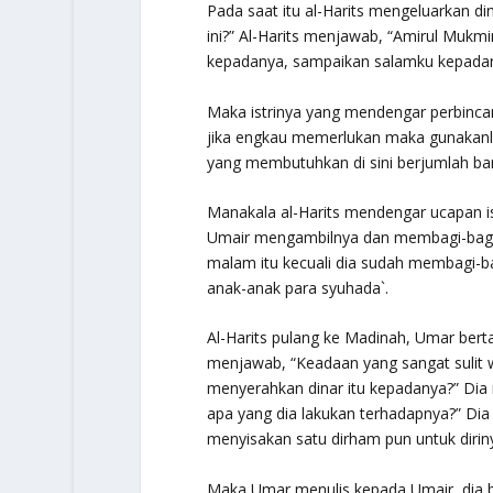
Pada saat itu al-Harits mengeluarkan d
ini?” Al-Harits menjawab, “Amirul Mukm
kepadanya, sampaikan salamku kepadan
Maka istrinya yang mendengar perbinca
jika engkau memerlukan maka gunakanlah
yang membutuhkan di sini berjumlah ba
Manakala al-Harits mendengar ucapan ist
Umair mengambilnya dan membagi-bagika
malam itu kecuali dia sudah membagi-
anak-anak para syuhada`.
Al-Harits pulang ke Madinah, Umar bert
menjawab, “Keadaan yang sangat sulit 
menyerahkan dinar itu kepadanya?” Dia 
apa yang dia lakukan terhadapnya?” Dia
menyisakan satu dirham pun untuk diriny
Maka Umar menulis kepada Umair, dia be