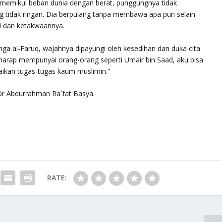
k memikul beban dunia dengan berat, punggungnya tidak
tidak ringan. Dia berpulang tanpa membawa apa pun selain
i dan ketakwaannya.
inga al-Faruq, wajahnya dipayungi oleh kesedihan dan duka cita
rharap mempunyai orang-orang seperti Umair bin Saad, aku bisa
kan tugas-tugas kaum muslimin.”
Dr Abdurrahman Ra`fat Basya.
RATE: