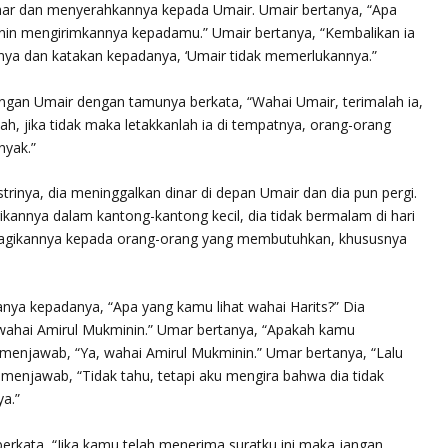
inar dan menyerahkannya kepada Umair. Umair bertanya, “Apa
inin mengirimkannya kepadamu.” Umair bertanya, “Kembalikan ia
ya dan katakan kepadanya, ‘Umair tidak memerlukannya.”
ngan Umair dengan tamunya berkata, “Wahai Umair, terimalah ia,
, jika tidak maka letakkanlah ia di tempatnya, orang-orang
nyak.”
rinya, dia meninggalkan dinar di depan Umair dan dia pun pergi.
nnya dalam kantong-kantong kecil, dia tidak bermalam di hari
bagikannya kepada orang-orang yang membutuhkan, khususnya
anya kepadanya, “Apa yang kamu lihat wahai Harits?” Dia
wahai Amirul Mukminin.” Umar bertanya, “Apakah kamu
menjawab, “Ya, wahai Amirul Mukminin.” Umar bertanya, “Lalu
 menjawab, “Tidak tahu, tetapi aku mengira bahwa dia tidak
a.”
rkata, “Jika kamu telah menerima suratku ini maka jangan