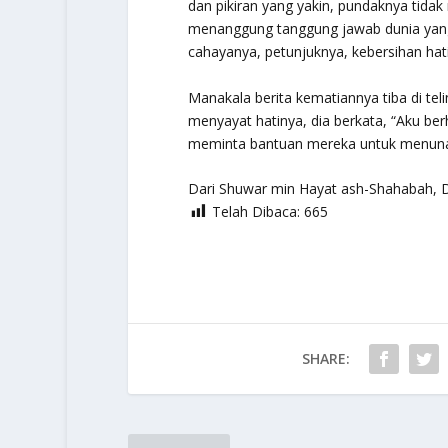
dan pikiran yang yakin, pundaknya tida
menanggung tanggung jawab dunia yang 
cahayanya, petunjuknya, kebersihan hat
Manakala berita kematiannya tiba di tel
menyayat hatinya, dia berkata, “Aku be
meminta bantuan mereka untuk menunai
Dari
Shuwar min Hayat ash-Shahabah
, 
Telah Dibaca:
665
SHARE: