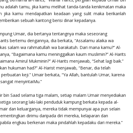
amu adalah tamu, jika kamu melihat tanda-tanda kenikmatan maka
n jika kamu mendapatkan keadaan yang sulit maka berikanlah
memberikan sebuah kantong berisi dinar kepadanya.
 kampung Umair, dia bertanya tentangnya maka seseorang
rits bertemu dengannya, dia berkata, “Assalamu alaika wa
ikas salam wa rahmatullah wa barakatuh. Dari mana kamu?” Al-
tanya, “Bagaimana kamu meninggalkan kaum muslimin?” Al-Harits
aimana Amirul Mukminin?” Al-Harits menjawab, “Sehat lagi baik.”
kan hukuman had?” Al-Harist menjawab, “Benar, dia telah
rbuatan keji.” Umair berkata, “Ya Allah, bantulah Umar, karena
 sangat menyintaiMu.”
air bin Saad selama tiga malam, setiap malam Umair menyediakan
i ketiga seorang laki-laki penduduk kampung berkata kepada al-
mair dan keluarganya, mereka tidak mempunyai apa pun selain
mementingkan dirimu daripada diri mereka, kelaparan dan
Apabila engkau berkenan maka pindahlah kepadaku dari mereka.”