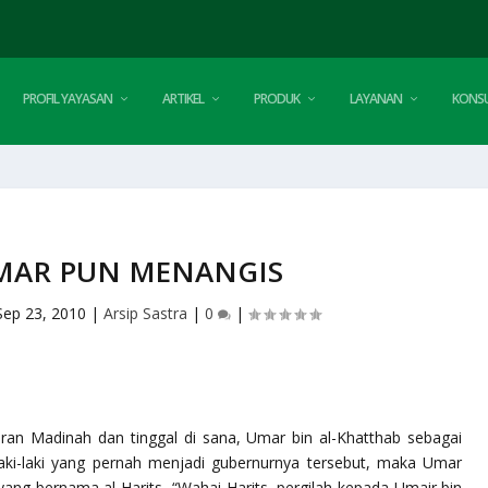
PROFIL YAYASAN
ARTIKEL
PRODUK
LAYANAN
KONSU
MAR PUN MENANGIS
Sep 23, 2010
|
Arsip Sastra
|
0
|
iran Madinah dan tinggal di sana, Umar bin al-Khatthab sebagai
aki-laki yang pernah menjadi gubernurnya tersebut, maka Umar
ng bernama al-Harits, “Wahai Harits, pergilah kepada Umair bin