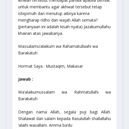
ikhwah tersebut mendapat pahala apabila berniat
untuk membantu agar akhwat tersebut tetap
istiqomah dan menutup aibnya karena
mengharap ridho dan wajah Allah semata?
(pertanyaan ini adalah kisah nyata) Jazakumullahu
khairan atas jawabanya.
Wassalamu’alaikum wa Rahamatullaahi wa
Barakatuh
Hormat Saya : Mustaqim, Makasar
Jawab :
Wa’alaikumussalam wa Rahmatullahi wa
Barakatuh
Dengan nama Allah, segala puji bagi Allah.
Shalawat dan salam kepada Rasulullah
shallallahu
‘alaihi wasallam
. Amma ba’du