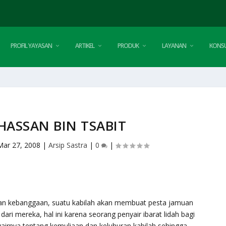
PROFIL YAYASAN
ARTIKEL
PRODUK
LAYANAN
KONSU
 HASSAN BIN TSABIT
Mar 27, 2008
|
Arsip Sastra
|
0
|
kan kebanggaan, suatu kabilah akan membuat pesta jamuan
ari mereka, hal ini karena seorang penyair ibarat lidah bagi
syairnya tentang kemuliaan dan keluhuran kabilah sehingga