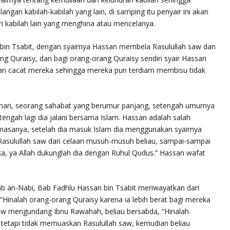
angan kabilah-kabilah yang lain, di samping itu penyair ini akan
ri kabilah lain yang menghina atau mencelanya.
 bin Tsabit, dengan syairnya Hassan membela Rasulullah saw dan
g Quraisy, dan bagi orang-orang Quraisy sendiri syair Hassan
dan cacat mereka sehingga mereka pun terdiam membisu tidak
shari, seorang sahabat yang berumur panjang, setengah umurnya
tengah lagi dia jalani bersama Islam. Hassan adalah salah
masanya, setelah dia masuk Islam dia menggunakan syairnya
asulullah saw dari celaan musuh-musuh beliau, sampai-sampai
a, ya Allah dukunglah dia dengan Ruhul Qudus.
” Hassan wafat
ab an-Nabi
, Bab
Fadhlu Hassan bin Tsabit
meriwayatkan dari
“Hinalah orang-orang Quraisy karena ia lebih berat bagi mereka
aw mengundang Ibnu Rawahah, beliau bersabda, “
Hinalah
etapi tidak memuaskan Rasulullah saw, kemudian beliau