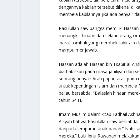
dengannya kabilah tersebut dikenal di kal
membela kabilahnya jika ada penyair da
Rasulullah saw bangga memiliki Hassan
menangkis hinaan dan celaan orang-oran
ibarat tombak yang merobek tabir aib 
mampu menjawab.
Hassan adalah Hassan bin Tsabit al-An
dia habiskan pada masa jahiliyah dan se
seorang penyair Arab papan atas pada 
untuk kepentingan Islam dan membela R
beliau bersabda,
“Balaslah hinaan merek
tahun 54 H.
Imam Muslim dalam kitab
Fadhail Ashh
Aisyah bahwa Rasulullah saw bersabda,
daripada lemparan anak panah.
” Nabi s
mereka.”
Lalu Ibnu Rawahah melakukan t