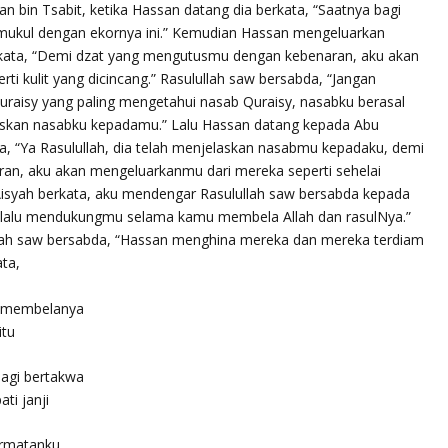
 bin Tsabit, ketika Hassan datang dia berkata, “Saatnya bagi
mukul dengan ekornya ini.” Kemudian Hassan mengeluarkan
rkata, “Demi dzat yang mengutusmu dengan kebenaran, aku akan
i kulit yang dicincang.” Rasulullah saw bersabda, “
Jangan
uraisy yang paling mengetahui nasab Quraisy, nasabku berasal
askan nasabku kepadamu.
” Lalu Hassan datang kepada Abu
a, “Ya Rasulullah, dia telah menjelaskan nasabmu kepadaku, demi
n, aku akan mengeluarkanmu dari mereka seperti sehelai
Aisyah berkata, aku mendengar Rasulullah saw bersabda kepada
lalu mendukungmu selama kamu membela Allah dan rasulNya.”
lah saw bersabda,
“Hassan menghina mereka dan mereka terdiam
ta,
 membelanya
itu
agi bertakwa
ti janji
ormatanku