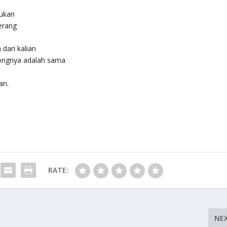
sukan
erang
dari kalian
ongnya adalah sama
an.
RATE:
NE