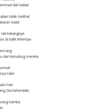
ammad dari kalian
lian tidak melihat
ataran Kada`
 tali kekangnya
s di balik lehernya
kencang
u dari kerudung mereka
rumrah
nya tabir
atu hari
ang Dia kehendaki
eorang hamba
an