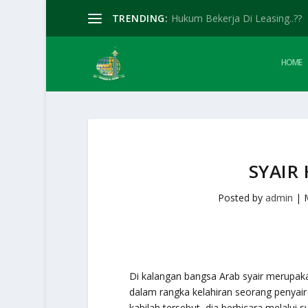
TRENDING:
Hukum Bekerja Di Leasing..??
HOME
SYAIR
Posted by
admin
|
Di kalangan bangsa Arab syair merupa
dalam rangka kelahiran seorang penyair d
kabilah tersebut, dia berbicara melalui 