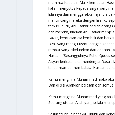
meminta Kaab bin Malik kemudian Hassan
kalian mengutus kepada singa yang me
lidahnya dan menggerakkannya, dia be
mencincang mereka dengan lisanku sepert
terburu-buru, Abu Bakar adalah orang Q
dari mereka, biarkan Abu Bakar menjel
Bakar, kemudian dia kembali dan berkat
Dzat yang mengutusmu dengan kebenara
rambut yang dikeluarkan dari adonan.” 
Hassan, “
Sesungguhnya Ruhul Qudus se
Aisyah berkata, aku mendengar Rasulul
tanpa mampu membalas.”
Hassan berka
Kamu menghina Muhammad maka aku
Dan di sisi Allah-lah balasan dari semua 
Kamu menghina Muhammad yang baik l
Seorang utusan Allah yang selalu menepa
Sesungguhnya bapakku, ibuku dan keh