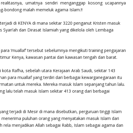
n realitasnya, umatnya sendiri menganggap kosong ucapannya
ng-bondong malah memeluk agama Islam.!!
 terjadi di KENYA di mana sekitar 3220 penganut Kristen masuk
as Syari’ah dan Dirasat Islamiah yang dikelola oleh Lembaga
m, para ‘muallaf’ tersebut sebelumnya mengikuti training pengajaran
timur Kenya, kawasan pantai dan kawasan tengah dan barat.
i kota Rafha, sebelah utara Kerajaan Arab Saudi, sekitar 143
n para muallaf yang terdiri dari berbagai kewarganegaraan itu
matan untuk mereka. Mereka masuk Islam sepanjang tahun lalu.
ang lalu telah masuk Islam sekitar 413 orang dari berbagai
 yang terjadi di Mesir di mana disebutkan, perguruan tinggi Islam
inya menerima puluhan orang yang menyatakan masuk Islam dari
h rela menjadikan Allah sebagai Rabb, Islam sebagai agama dan