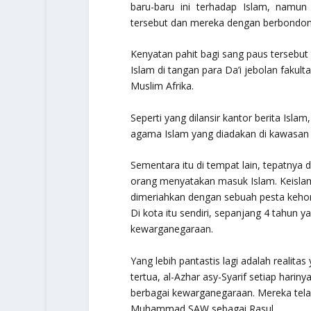
baru-baru ini terhadap Islam, namu
tersebut dan mereka dengan berbondo
Kenyatan pahit bagi sang paus tersebut
Islam di tangan para Da’i jebolan fakult
Muslim Afrika.
Seperti yang dilansir kantor berita Isla
agama Islam yang diadakan di kawasan 
Sementara itu di tempat lain, tepatnya d
orang menyatakan masuk Islam. Keislama
dimeriahkan dengan sebuah pesta kehor
Di kota itu sendiri, sepanjang 4 tahun y
kewarganegaraan.
Yang lebih pantastis lagi adalah realitas
tertua, al-Azhar asy-Syarif setiap har
berbagai kewarganegaraan. Mereka tela
Muhammad SAW sebagai Rasul.