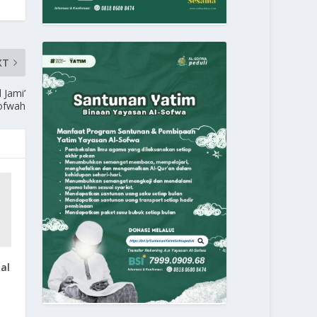
XT
 Jami’
ofwah
al