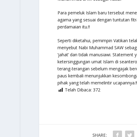
Para pemeluk Islam baru tersebut men
agama yang sesuai dengan tuntutan fitr
perdamaian itu.!!
Seperti diketahui, pemimpin Vatikan t
menyebut Nabi Muhammad SAW sebagai or
‘jahat’ dan tidak manusiawi. Statement 
ketersinggungan umat Islam di seanter
terang-terangan sebelum mengajak berdia
paus kembali menunjukkan kesombonga
pihak yang telah memelintir ucapannya.!
Telah Dibaca:
372
SHARE: