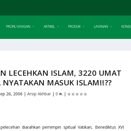
PROFIL YAYASAN
ARTIKEL
PRODUK
LAYANAN
KONSU
AN LECEHKAN ISLAM, 3220 UMAT
A NYATAKAN MASUK ISLAM!!??
ep 26, 2006
|
Arsip Akhbar
|
0
|
 pelecehan diarahkan pemimpin spitual Vatikan, Benediktus XVI