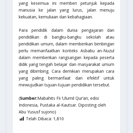
yang kesemua ini memberi petunjuk kepada
manusia ke jalan yang lurus, jalan menuju
kekuatan, kemuliaan dan kebahagiaan.
Para pendidik dalam dunia pengajaran dan
pendidikan di bangku-bangku sekolah atau
pendidikan umum, dalam memberikan bimbingan
perlu memanfaatkan konteks Asbabu an-Nuzul
dalam memberikan rangsangan kepada peserta
didik yang tengah belajar dan masyarakat umum
yang dibimbing. Cara demikian merupakan cara
yang paling bermanfaat dan efektif untuk
mewujudkan tujuan-tujuan pendidikan tersebut.
(
Sumber:
Mabahits Fii ‘Ulumil Qur’an, edisi
Indonesia, Pustaka al-Kautsar. Diposting oleh
Abu Yususf sujono)
Telah Dibaca:
1,810