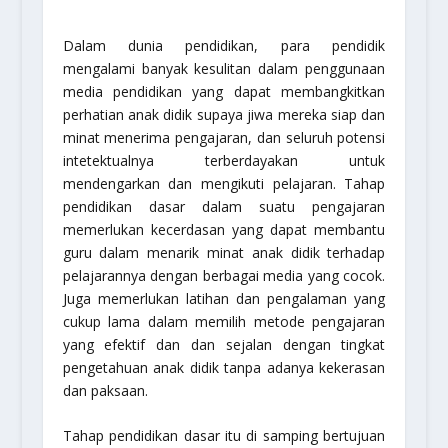
Dalam dunia pendidikan, para pendidik
mengalami banyak kesulitan dalam penggunaan
media pendidikan yang dapat membangkitkan
perhatian anak didik supaya jiwa mereka siap dan
minat menerima pengajaran, dan seluruh potensi
intetektualnya terberdayakan untuk
mendengarkan dan mengikuti pelajaran. Tahap
pendidikan dasar dalam suatu pengajaran
memerlukan kecerdasan yang dapat membantu
guru dalam menarik minat anak didik terhadap
pelajarannya dengan berbagai media yang cocok.
Juga memerlukan latihan dan pengalaman yang
cukup lama dalam memilih metode pengajaran
yang efektif dan dan sejalan dengan tingkat
pengetahuan anak didik tanpa adanya kekerasan
dan paksaan.
Tahap pendidikan dasar itu di samping bertujuan