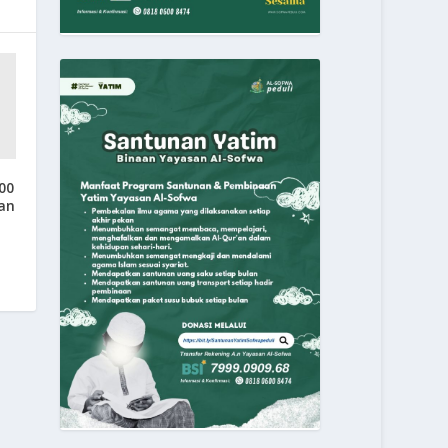
00
an