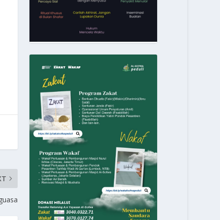
XT
nguasa