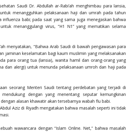
sehatan Saudi Dr. Abdullah ar-Rabi’ah menghimbau para lansia,
it untuk menangguhkan pelaksanaan haji dan umrah pada tahun
ya influenza babi; pada saat yang sama juga menegaskan bahwa
a untuk menanggulangi virus, “H1 N1” yang mematikan selama
i’ah menyatakan, “Bahwa Arab Saudi di bawah pengawasan para
an jaminan keselamatan bagi kaum muslimin yang melaksanakan
a para orang tua (lansia), wanita hamil dan orang-orang yang
sma dan alergi) untuk menunda pelaksanaan umroh dan haji pada
n seorang Menteri Saudi tentang perdebatan yang terjadi di
g mendukung dengan yang menentang seputar kemungkinan
dengan alasan khawatir akan tersebarnya wabah flu babi.
g Abdul Aziz di Riyadh mengatakan bahwa masalah seperti ini tidak
masi.
buah wawancara dengan “Islam Online. Net,” bahwa masalah